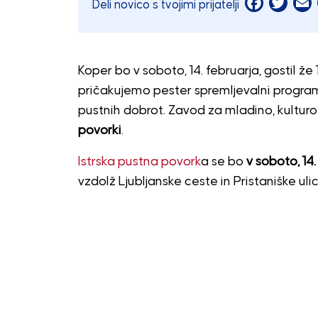
Facebook
Twitt
E
Deli novico s tvojimi prijatelji
Koper bo v soboto, 14. februarja, gostil že 
pričakujemo pester spremljevalni program
pustnih dobrot. Zavod za mladino, kulturo 
povorki
.
Istrska pustna povork
a se bo
v soboto, 14. 
vzdolž Ljubljanske ceste in Pristaniške ulic