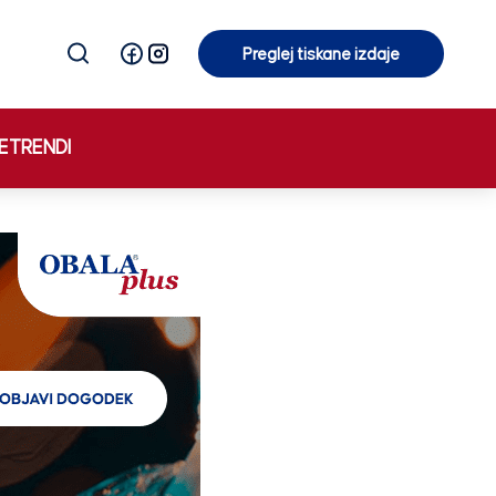
Preglej tiskane izdaje
Preglej tiskane izdaje
E
TRENDI