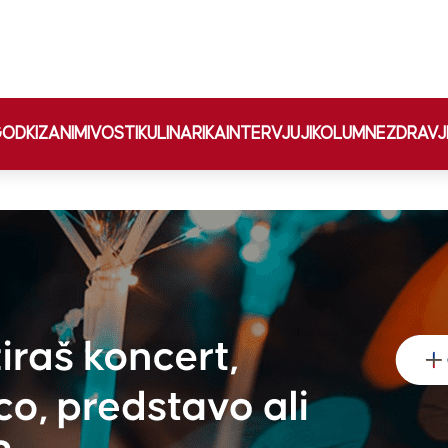
ODKI
ZANIMIVOSTI
KULINARIKA
INTERVJUJI
KOLUMNE
ZDRAVJ