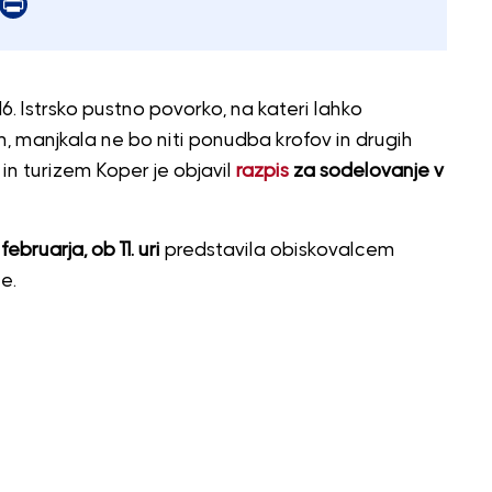
er
mail
Print
16. Istrsko pustno povorko, na kateri lahko
, manjkala ne bo niti ponudba krofov in drugih
in turizem Koper je objavil
razpis
za sodelovanje v
februarja, ob 11. uri
predstavila obiskovalcem
e.