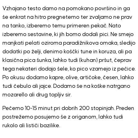
Vzhajano testo damo na pomokano površino in ga
še enkrat na hitro pregnetemo ter zvaljamo ne prav
na tanko, izberemo temu primeren pekač. Nato
izberemo sestavine, ki jih bomo dodali pici. Ne smejo
manjkati pelati oziroma paradižnikova omaka, sledijo
dodatki po želji, denimo koščki tune in koruza, ali pa
klasična pica šunka, lahko tudi (kuhan) pršut, čeprav
tega nekateri dodajo šele, ko pico vzamejo iz pečice.
Po okusu dodamo kapre, olive, artičoke, česen, lahko
tudi čebulo ali jajce. Dodamo še na koške natrgano
mozarello ali drug topljiv sir.
Pečemo 10-15 minut pri dobrih 200 stopinjah. Preden
postrežemo posujemo še z origanom, lahko tudi
rukolo ali lističi bazilike.