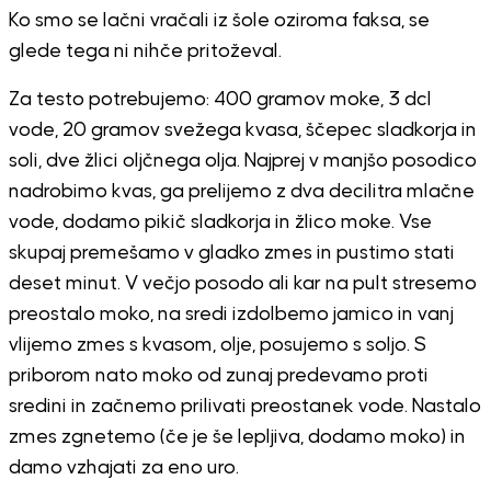
Ko smo se lačni vračali iz šole oziroma faksa, se
glede tega ni nihče pritoževal.
Za testo potrebujemo: 400 gramov moke, 3 dcl
vode, 20 gramov svežega kvasa, ščepec sladkorja in
soli, dve žlici oljčnega olja. Najprej v manjšo posodico
nadrobimo kvas, ga prelijemo z dva decilitra mlačne
vode, dodamo pikič sladkorja in žlico moke. Vse
skupaj premešamo v gladko zmes in pustimo stati
deset minut. V večjo posodo ali kar na pult stresemo
preostalo moko, na sredi izdolbemo jamico in vanj
vlijemo zmes s kvasom, olje, posujemo s soljo. S
priborom nato moko od zunaj predevamo proti
sredini in začnemo prilivati preostanek vode. Nastalo
zmes zgnetemo (če je še lepljiva, dodamo moko) in
damo vzhajati za eno uro.