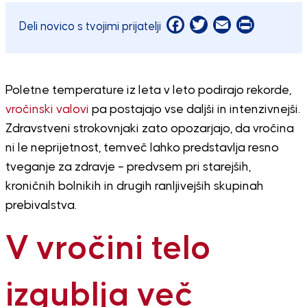
Facebook
Twitter
Email
Print
Deli novico s tvojimi prijatelji
Poletne temperature iz leta v leto podirajo rekorde,
vročinski valovi
pa postajajo vse daljši in intenzivnejši.
Zdravstveni strokovnjaki zato opozarjajo, da vročina
ni le neprijetnost, temveč lahko predstavlja resno
tveganje za zdravje – predvsem pri starejših,
kroničnih bolnikih in drugih ranljivejših skupinah
prebivalstva.
V vročini telo
izgublja več