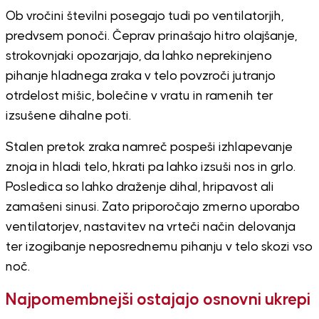
Ob vročini številni posegajo tudi po ventilatorjih,
predvsem ponoči. Čeprav prinašajo hitro olajšanje,
strokovnjaki opozarjajo, da lahko neprekinjeno
pihanje hladnega zraka v telo povzroči jutranjo
otrdelost mišic, bolečine v vratu in ramenih ter
izsušene dihalne poti.
Stalen pretok zraka namreč pospeši izhlapevanje
znoja in hladi telo, hkrati pa lahko izsuši nos in grlo.
Posledica so lahko draženje dihal, hripavost ali
zamašeni sinusi. Zato priporočajo zmerno uporabo
ventilatorjev, nastavitev na vrteči način delovanja
ter izogibanje neposrednemu pihanju v telo skozi vso
noč.
Najpomembnejši ostajajo osnovni ukrepi