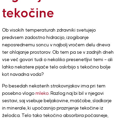
tekočine
Ob visokih temperaturah zdravniki svetujejo
predvsem zadostno hidracijo, izogibanje
neposrednemu soncu v najbolj vročem delu dneva
ter ohlajanje prostorov. Ob tem pa se v zadnjih dneh
vse več govori tudi o nekoliko presenetljivi temi – ali
lahko nekatere pijače telo oskrbijo s tekočino bolje
kot navadna voda?
Po besedah nekaterih strokovnjakov ima pri tem
posebno vlogo
mleko
. Razlog naj bi bil v njegovi
sestavi, saj vsebuje beljakovine, maščobe, sladkorje
in minerale, ki upočasnijo praznjenje tekočine iz
želodca. Telo tako tekočino absorbira počasneje,