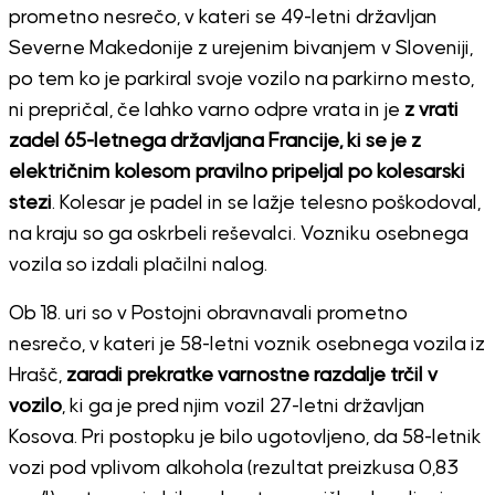
prometno nesrečo, v kateri se 49-letni državljan
Severne Makedonije z urejenim bivanjem v Sloveniji,
po tem ko je parkiral svoje vozilo na parkirno mesto,
ni prepričal, če lahko varno odpre vrata in je
z vrati
zadel 65-letnega državljana Francije, ki se je z
električnim kolesom pravilno pripeljal po kolesarski
stezi
. Kolesar je padel in se lažje telesno poškodoval,
na kraju so ga oskrbeli reševalci. Vozniku osebnega
vozila so izdali plačilni nalog.
Ob 18. uri so v Postojni obravnavali prometno
nesrečo, v kateri je 58-letni voznik osebnega vozila iz
Hrašč,
zaradi prekratke varnostne razdalje trčil v
vozilo
, ki ga je pred njim vozil 27-letni državljan
Kosova. Pri postopku je bilo ugotovljeno, da 58-letnik
vozi pod vplivom alkohola (rezultat preizkusa 0,83