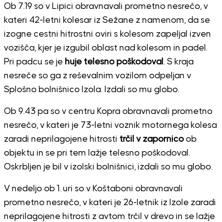
Ob 7.19 so v Lipici obravnavali prometno nesrečo, v
kateri 42-letni kolesar iz Sežane z namenom, da se
izogne cestni hitrostni oviri s kolesom zapeljal izven
vozišča, kjer je izgubil oblast nad kolesom in padel.
Pri padcu se je
huje telesno poškodoval
. S kraja
nesreče so ga z reševalnim vozilom odpeljan v
Splošno bolnišnico Izola. Izdali so mu globo.
Ob 9.43 pa so v centru Kopra obravnavali prometno
nesrečo, v kateri je 73-letni voznik motornega kolesa
zaradi neprilagojene hitrosti
trčil v zapornico
ob
objektu in se pri tem lažje telesno poškodoval.
Oskrbljen je bil v izolski bolnišnici, izdali so mu globo.
V nedeljo ob 1. uri so v Koštaboni obravnavali
prometno nesrečo, v kateri je 26-letnik iz Izole zaradi
neprilagojene hitrosti z avtom trčil v drevo in se lažje