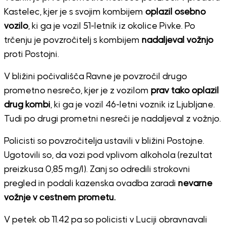
Kastelec, kjer je s svojim kombijem
oplazil osebno
vozilo
, ki ga je vozil 51-letnik iz okolice Pivke. Po
trčenju je povzročitelj s kombijem
nadaljeval vožnjo
proti Postojni.
V bližini počivališča Ravne je povzročil drugo
prometno nesrečo, kjer je z vozilom
prav tako oplazil
drug kombi
, ki ga je vozil 46-letni voznik iz Ljubljane.
Tudi po drugi prometni nesreči je nadaljeval z vožnjo.
Policisti so povzročitelja ustavili v bližini Postojne.
Ugotovili so, da vozi pod vplivom alkohola (rezultat
preizkusa 0,85 mg/l). Zanj so odredili strokovni
pregled in podali kazenska ovadba zaradi
nevarne
vožnje v cestnem prometu.
V petek ob 11.42 pa so policisti v Luciji obravnavali