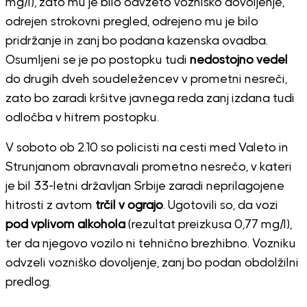
mg/l), zato mu je bilo odvzeto vozniško dovoljenje,
odrejen strokovni pregled, odrejeno mu je bilo
pridržanje in zanj bo podana kazenska ovadba.
Osumljeni se je po postopku tudi
nedostojno vedel
do drugih dveh soudeležencev v prometni nesreči,
zato bo zaradi kršitve javnega reda zanj izdana tudi
odločba v hitrem postopku.
V soboto ob 2.10 so policisti na cesti med Valeto in
Strunjanom obravnavali prometno nesrečo, v kateri
je bil 33-letni državljan Srbije zaradi neprilagojene
hitrosti z avtom
trčil v ograjo
. Ugotovili so, da vozi
pod vplivom alkohola
(rezultat preizkusa 0,77 mg/l),
ter da njegovo vozilo ni tehnično brezhibno. Vozniku
odvzeli vozniško dovoljenje, zanj bo podan obdolžilni
predlog.