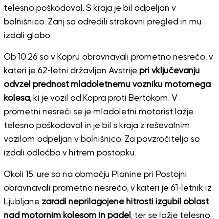
telesno poškodoval. S kraja je bil odpeljan v
bolnišnico. Zanj so odredili strokovni pregled in mu
izdali globo.
Ob 10.26 so v Kopru obravnavali prometno nesrečo, v
kateri je 62-letni državljan Avstrije
pri vključevanju
odvzel prednost mladoletnemu vozniku motornega
kolesa
, ki je vozil od Kopra proti Bertokom. V
prometni nesreči se je mladoletni motorist lažje
telesno poškodoval in je bil s kraja z reševalnim
vozilom odpeljan v bolnišnico. Za povzročitelja so
izdali odločbo v hitrem postopku.
Okoli 15. ure so na območju Planine pri Postojni
obravnavali prometno nesrečo, v kateri je 61-letnik iz
Ljubljane
zaradi neprilagojene hitrosti izgubil oblast
nad motornim kolesom in padel
, ter se lažje telesno