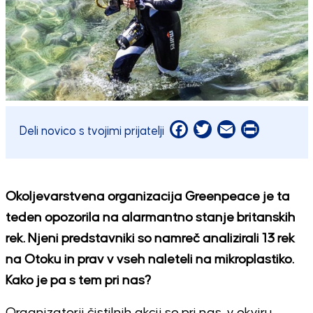
Facebook
Twitter
Email
Print
Deli novico s tvojimi prijatelji
Okoljevarstvena organizacija Greenpeace je ta
teden opozorila na alarmantno stanje britanskih
rek. Njeni predstavniki so namreč analizirali 13 rek
na Otoku in prav v vseh naleteli na mikroplastiko.
Kako je pa s tem pri nas?
Organizatorji čistilnih akcij so pri nas, v okviru