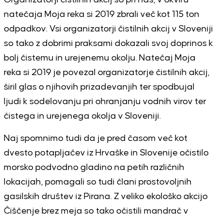
natečaja Moja reka si 2019 zbrali več kot 115 ton
odpadkov. Vsi organizatorji čistilnih akcij v Sloveniji
so tako z dobrimi praksami dokazali svoj doprinos k
bolj čistemu in urejenemu okolju. Natečaj Moja
reka si 2019 je povezal organizatorje čistilnih akcij,
širil glas o njihovih prizadevanjih ter spodbujal
ljudi k sodelovanju pri ohranjanju vodnih virov ter
čistega in urejenega okolja v Sloveniji.
Naj spomnimo tudi da je pred časom več kot
dvesto potapljačev iz Hrvaške in Slovenije očistilo
morsko podvodno gladino na petih različnih
lokacijah, pomagali so tudi člani prostovoljnih
gasilskih društev iz Pirana.
Z veliko ekološko akcijo
Čiščenje brez meja so tako očistili mandrač v