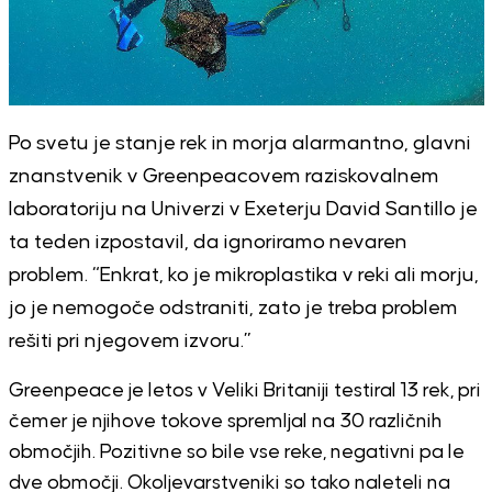
Po svetu je stanje rek in morja alarmantno, glavni
znanstvenik v Greenpeacovem raziskovalnem
laboratoriju na Univerzi v Exeterju David Santillo je
ta teden izpostavil, da ignoriramo nevaren
problem. “Enkrat, ko je mikroplastika v reki ali morju,
jo je nemogoče odstraniti, zato je treba problem
rešiti pri njegovem izvoru.”
Greenpeace je letos v Veliki Britaniji testiral 13 rek, pri
čemer je njihove tokove spremljal na 30 različnih
območjih. Pozitivne so bile vse reke, negativni pa le
dve območji. Okoljevarstveniki so tako naleteli na