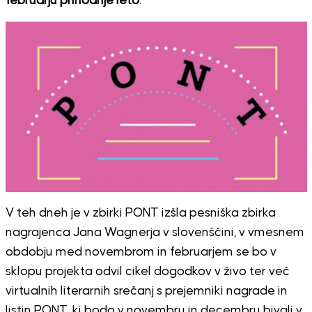
februarju prihodnje leto
.
V teh dneh je v zbirki PONT izšla pesniška zbirka
nagrajenca Jana Wagnerja v slovenščini, v vmesnem
obdobju med novembrom in februarjem se bo v
sklopu projekta odvil cikel dogodkov v živo ter več
virtualnih literarnih srečanj s prejemniki nagrade in
listin PONT, ki bodo v novembru in decembru bivali v