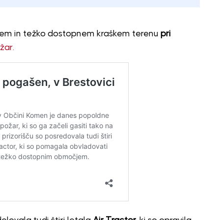
ednem in težko dostopnem kraškem terenu
pri
žar.