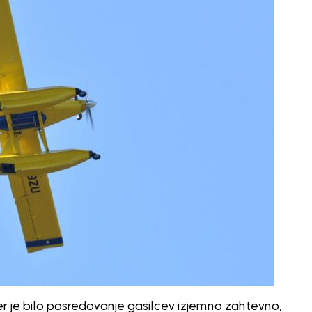
r je bilo posredovanje gasilcev izjemno zahtevno,