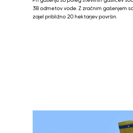
Pri gašenju so poleg številnih gasilcev sod
38 odmetov vode. Z zračnim gašenjem so 
zajel približno 20 hektarjev površin.