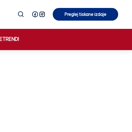
Preglej tiskane izdaje
Preglej tiskane izdaje
E
TRENDI