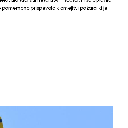
elovala tudi štiri letala
Air Tractor
, ki so opravila
pomembno prispevala k omejitvi požara, ki je