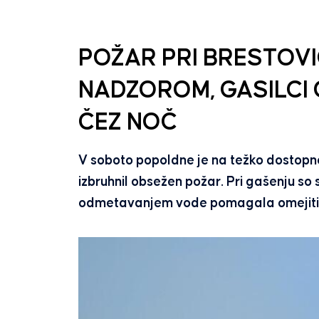
POŽAR PRI BRESTOVI
NADZOROM, GASILCI 
ČEZ NOČ
V soboto popoldne je na težko dostopne
izbruhnil obsežen požar. Pri gašenju so so
odmetavanjem vode pomagala omejiti š