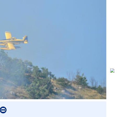
er
mail
Print