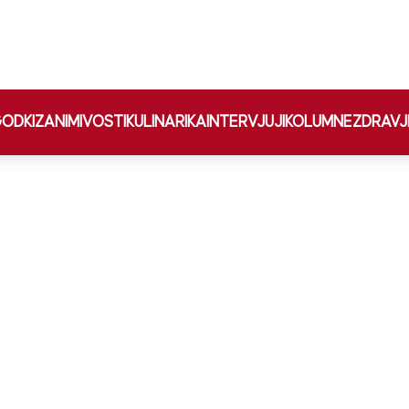
ODKI
ZANIMIVOSTI
KULINARIKA
INTERVJUJI
KOLUMNE
ZDRAVJ