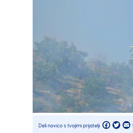
Facebook
Twitt
E
Deli novico s tvojimi prijatelji