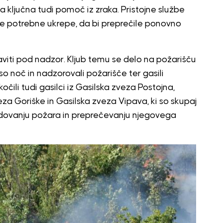
la ključna tudi pomoč iz zraka. Pristojne službe
vse potrebne ukrepe, da bi preprečile ponovno
raviti pod nadzor. Kljub temu se delo na požarišču
vso noč in nadzorovali požarišče ter gasili
ili tudi gasilci iz
Gasilska zveza Postojna
,
eza Goriške
in
Gasilska zveza Vipava
, ki so skupaj
dovanju požara in preprečevanju njegovega