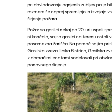
pri obvladovanju ognjenih zubljev pa je bi
razmere še naprej spremljajo in izvajajo 
širjenje požara.
Požar so gasilci nekaj po 20. uri uspeli sp
ni končalo, saj so gasilci na terenu ostali 
posamezna žarišča. Na pomoč so jim priskoč
Gasilska zveza Ilirska Bistrica
,
Gasilska zv
z domačimi enotami sodelovali pri obvla
ponovnega širjenja.