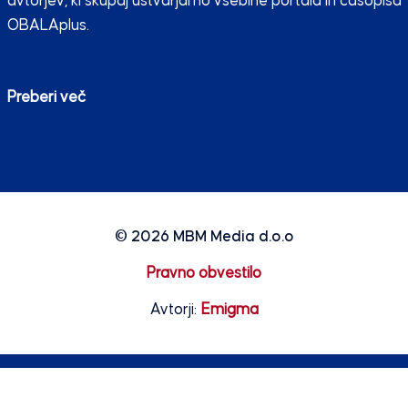
avtorjev, ki skupaj ustvarjamo vsebine portala in časopisa
OBALAplus.
Preberi več
© 2026
MBM Media d.o.o
Pravno obvestilo
Avtorji:
Emigma