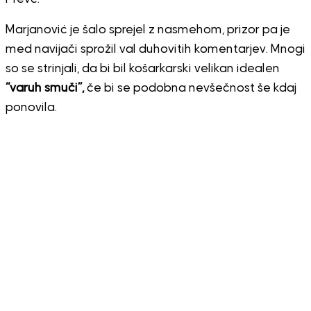
Marjanović je šalo sprejel z nasmehom, prizor pa je
med navijači sprožil val duhovitih komentarjev. Mnogi
so se strinjali, da bi bil košarkarski velikan idealen
“varuh smuči”,
če bi se podobna nevšečnost še kdaj
ponovila.