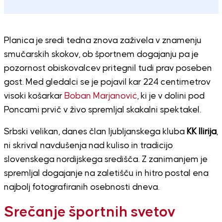
Planica je sredi tedna znova zaživela v znamenju
smučarskih skokov, ob športnem dogajanju pa je
pozornost obiskovalcev pritegnil tudi prav poseben
gost. Med gledalci se je pojavil kar 224 centimetrov
visoki košarkar
Boban Marjanović
, ki je v dolini pod
Poncami prvič v živo spremljal skakalni spektakel.
Srbski velikan, danes član ljubljanskega kluba
KK Ilirija
,
ni skrival navdušenja nad kuliso in tradicijo
slovenskega nordijskega središča. Z zanimanjem je
spremljal dogajanje na zaletišču in hitro postal ena
najbolj fotografiranih osebnosti dneva.
Srečanje športnih svetov