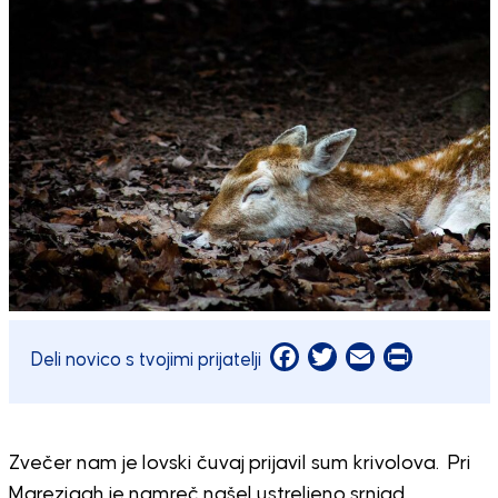
Facebook
Twitter
Email
Print
Deli novico s tvojimi prijatelji
Zvečer nam je lovski čuvaj prijavil sum krivolova. Pri
Marezigah je namreč našel ustreljeno srnjad.