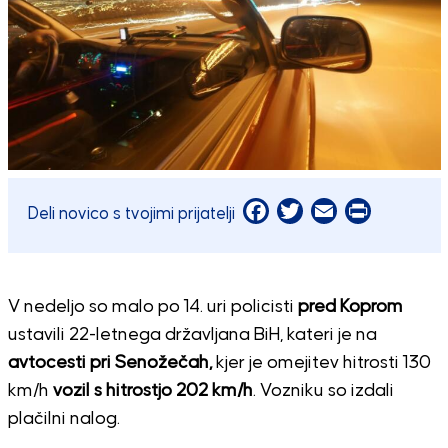
Facebook
Twitter
Email
Print
Deli novico s tvojimi prijatelji
V nedeljo so malo po 14. uri policisti
pred Koprom
ustavili 22-letnega državljana BiH, kateri je na
avtocesti pri Senožečah,
kjer je omejitev hitrosti 130
km/h
vozil s hitrostjo 202 km/h
. Vozniku so izdali
plačilni nalog.