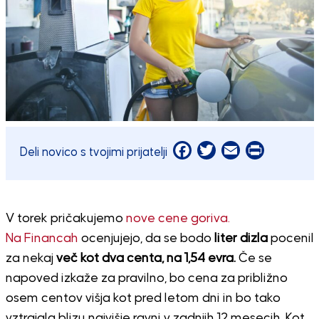
Facebook
Twitter
Email
Print
Deli novico s tvojimi prijatelji
V torek pričakujemo
nove cene goriva.
Na Financah
ocenjujejo, da se bodo
liter dizla
pocenil
za nekaj
več kot dva centa, na 1,54 evra.
Če se
napoved izkaže za pravilno, bo cena za približno
osem centov višja kot pred letom dni in bo tako
vztrajala blizu najvišje ravni v zadnjih 12 mesecih. Kot