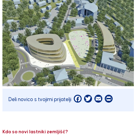
Facebook
Twitter
Email
Print
Deli novico s tvojimi prijatelji
Kdo so novi lastniki zemljišč?