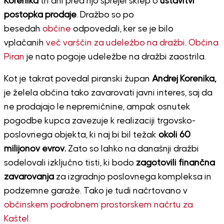
Korenika
tri dni pred njo sprejel sklep o
ustavitvi
postopka prodaje
. Dražbo so po
besedah
občine
odpovedali, ker se je bilo
vplačanih
več varščin za udeležbo na dražbi.
Občina
Piran
je nato pogoje udeležbe na dražbi zaostrila.
Kot je takrat povedal piranski župan
Andrej Korenika,
je želela občina tako zavarovati javni interes, saj da
ne prodajajo le nepremičnine, ampak osnutek
pogodbe kupca zavezuje k realizaciji trgovsko-
poslovnega objekta, ki naj bi bil težak
okoli 60
milijonov evrov.
Zato so lahko na današnji dražbi
sodelovali izključno tisti, ki bodo
zagotovili finančna
zavarovanja
za izgradnjo poslovnega kompleksa in
podzemne garaže. Tako je tudi načrtovano v
občinskem podrobnem prostorskem načrtu za
Kaštel.