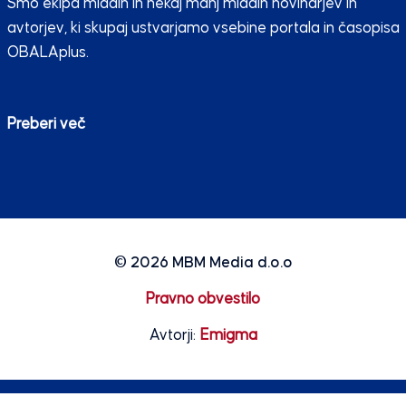
Smo ekipa mladih in nekaj manj mladih novinarjev in
avtorjev, ki skupaj ustvarjamo vsebine portala in časopisa
OBALAplus.
Preberi več
© 2026
MBM Media d.o.o
Pravno obvestilo
Avtorji:
Emigma