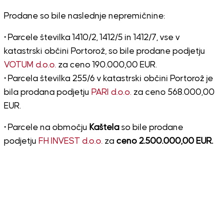
Prodane so bile naslednje nepremičnine:
• Parcele številka 1410/2, 1412/5 in 1412/7, vse v
katastrski občini Portorož, so bile prodane podjetju
VOTUM d.o.o.
za ceno 190.000,00 EUR.
• Parcela številka 255/6 v katastrski občini Portorož je
bila prodana podjetju
PARI d.o.o.
za ceno 568.000,00
EUR.
• Parcele na območju
Kaštela
so bile prodane
podjetju
FH INVEST d.o.o.
za
ceno 2.500.000,00 EUR.