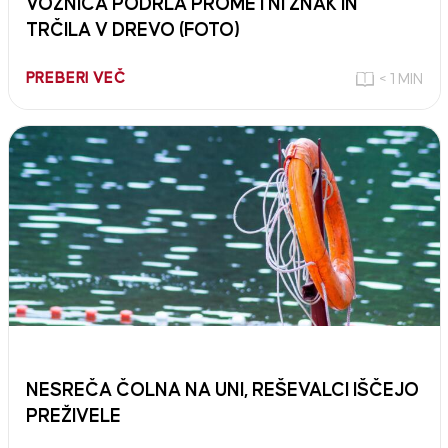
VOZNICA PODRLA PROMETNI ZNAK IN
TRČILA V DREVO (FOTO)
PREBERI VEČ
< 1 MIN
NESREČA ČOLNA NA UNI, REŠEVALCI IŠČEJO
PREŽIVELE