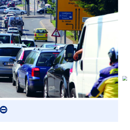
er
mail
Print