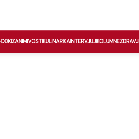
ODKI
ZANIMIVOSTI
KULINARIKA
INTERVJUJI
KOLUMNE
ZDRAVJ