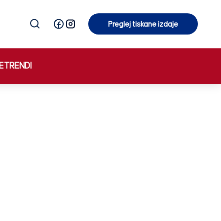
Preglej tiskane izdaje
Preglej tiskane izdaje
E
TRENDI