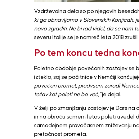
Vzdrževalna dela so po njegovih besedah
ki ga obnavljamo v Slovenskih Konjicah, je
novo zgraditi. Ne bi rad videl, da se nam 
severu Italije se je namreč leta 2018 zrušil
Po tem koncu tedna kone
Poletno obdobje povečanih zastojev se b
izteklo, saj se počitnice v Nemčiji končujej
povečan promet, predvsem zaradi Nemcev,
težav kot poleti ne bo več,”
je dejal.
V želji po zmanjšanju zastojev je Dars na
in na obroču samem letos poleti uvedel di
samodejnem pravočasnem zniževanju najvi
pretočnost prometa.