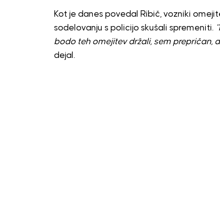
Kot je danes povedal Ribič, vozniki omej
sodelovanju s policijo skušali spremeniti.
“
bodo teh omejitev držali, sem prepričan, 
dejal.