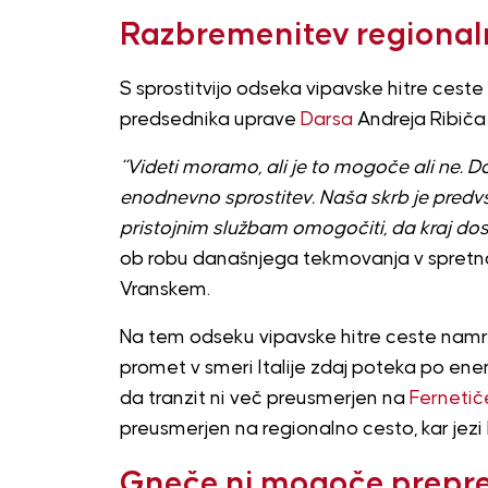
Razbremenitev regional
S sprostitvijo odseka vipavske hitre cest
predsednika uprave
Darsa
Andreja Ribiča 
“Videti moramo, ali je to mogoče ali ne.
enodnevno sprostitev. Naša skrb je pred
pristojnim službam omogočiti, da kraj dos
ob robu današnjega tekmovanja v spretnos
Vranskem.
Na tem odseku vipavske hitre ceste namr
promet v smeri Italije zdaj poteka po e
da tranzit ni več preusmerjen na
Fernetič
preusmerjen na regionalno cesto, kar jezi
Gneče ni mogoče prepre