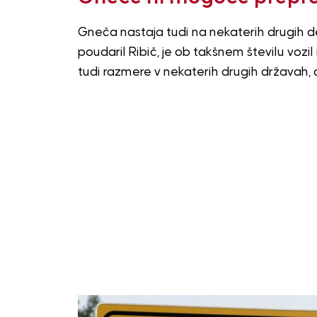
Gneča nastaja tudi na nekaterih drugih d
poudaril Ribič, je ob takšnem številu vozi
tudi razmere v nekaterih drugih državah, d