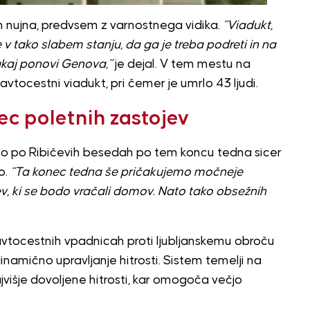
 nujna, predvsem z varnostnega vidika.
“Viadukt,
 v tako slabem stanju, da ga je treba podreti in na
tukaj ponovi Genova,”
je dejal. V tem mestu na
 avtocestni viadukt, pri čemer je umrlo 43 ljudi.
c poletnih zastojev
o po Ribičevih besedah po tem koncu tedna sicer
o.
“Ta konec tedna še pričakujemo močneje
 ki se bodo vračali domov. Nato tako obsežnih
 avtocestnih vpadnicah proti ljubljanskemu obroču
namično upravljanje hitrosti. Sistem temelji na
šje dovoljene hitrosti, kar omogoča večjo