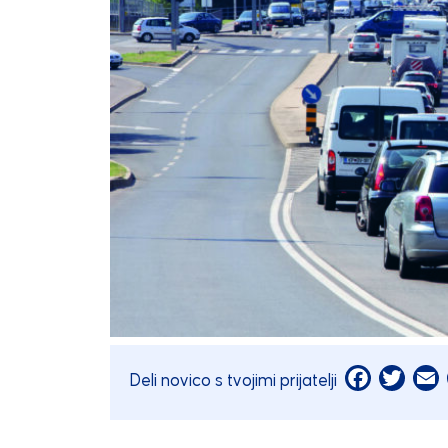
Facebook
Twitt
E
Deli novico s tvojimi prijatelji