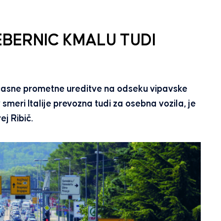
REBERNIC KMALU TUDI
asne prometne ureditve na odseku vipavske
v smeri Italije prevozna tudi za osebna vozila, je
j Ribič.