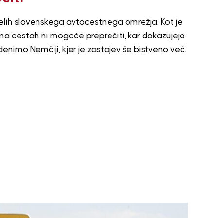
elih slovenskega avtocestnega omrežja. Kot je
l na cestah ni mogoče preprečiti, kar dokazujejo
enimo Nemčiji, kjer je zastojev še bistveno več.