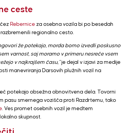
ne ceste
e čez
Rebernice
za osebna vozila bi po besedah
razbremenili regionalno cesto.
 Dogovori že potekajo, morda bomo izvedli poskusno
vsem varnost, saj moramo v primeru nesreče vsem
ežejo v najkrajšem času,”
je dejal v izjavi za medije
ti manevriranja Darsovih plužnih vozil na
eč potekajo obsežna obnovitvena dela. Tovorni
nem pasu smernega vozišča proti Razdrtemu, tako
e
. Ves promet osebnih vozil je medtem
 lokalno skupnost.
čiti