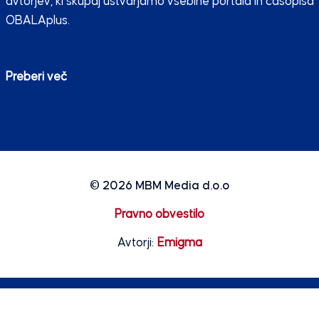
avtorjev, ki skupaj ustvarjamo vsebine portala in časopisa
OBALAplus.
Preberi več
© 2026
MBM Media d.o.o
Pravno obvestilo
Avtorji:
Emigma