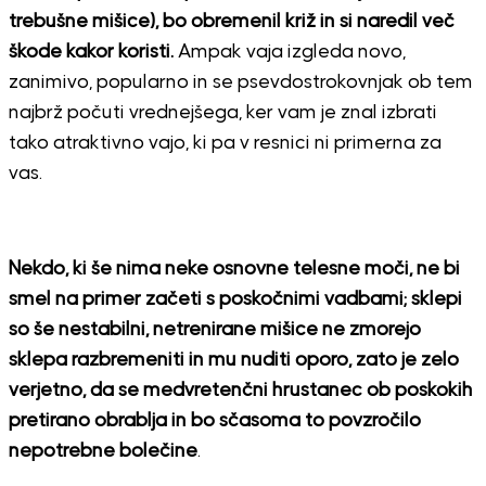
trebušne mišice), bo obremenil križ in si naredil več
škode kakor koristi.
Ampak vaja izgleda novo,
zanimivo, popularno in se psevdostrokovnjak ob tem
najbrž počuti vrednejšega, ker vam je znal izbrati
tako atraktivno vajo, ki pa v resnici ni primerna za
vas.
Nekdo, ki še nima neke osnovne telesne moči, ne bi
smel na primer začeti s poskočnimi vadbami; sklepi
so še nestabilni, netrenirane mišice ne zmorejo
sklepa razbremeniti in mu nuditi oporo, zato je zelo
verjetno, da se medvretenčni hrustanec ob poskokih
pretirano obrablja in bo sčasoma to povzročilo
nepotrebne bolečine
.