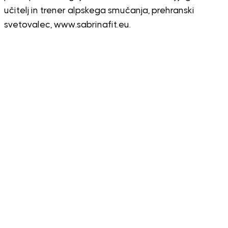
učitelj in trener alpskega smučanja, prehranski
svetovalec, www.sabrinafit.eu.