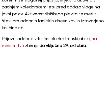
katerim se vlagatelj prijavlja, in je bilo aktivno v
zadnjem koledarskem letu pred oddajo vloge na
javni poziv. Aktivnost ribiškega plovila se meri s
številom oddanih ladijskih dnevnikov in iztovorjeno
količino rib.
Prijave, oddane v fizični ali elektronski obliki,
na
ministrstvu
zbirajo
do vključno 29. oktobra.