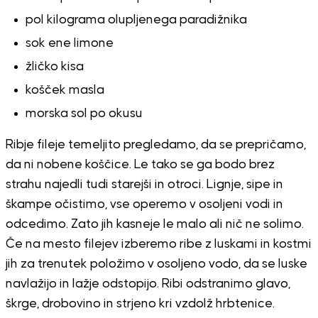
pol kilograma olupljenega paradižnika
sok ene limone
žličko kisa
košček masla
morska sol po okusu
Ribje fileje temeljito pregledamo, da se prepričamo,
da ni nobene koščice. Le tako se ga bodo brez
strahu najedli tudi starejši in otroci. Lignje, sipe in
škampe očistimo, vse operemo v osoljeni vodi in
odcedimo. Zato jih kasneje le malo ali nič ne solimo.
Če na mesto filejev izberemo ribe z luskami in kostmi
jih za trenutek položimo v osoljeno vodo, da se luske
navlažijo in lažje odstopijo. Ribi odstranimo glavo,
škrge, drobovino in strjeno kri vzdolž hrbtenice.