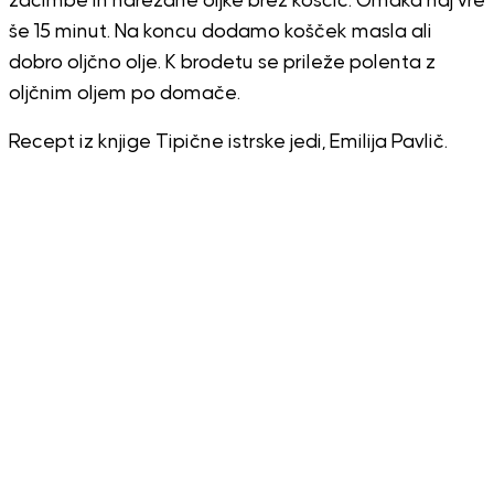
začimbe in narezane oljke brez koščic. Omaka naj vre
še 15 minut. Na koncu dodamo košček masla ali
dobro oljčno olje. K brodetu se prileže polenta z
oljčnim oljem po domače.
Recept iz knjige Tipične istrske jedi, Emilija Pavlič.