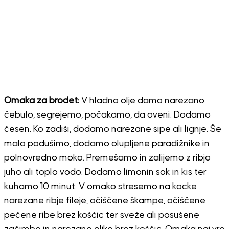
Omaka za brodet:
V hladno olje damo narezano
čebulo, segrejemo, počakamo, da oveni. Dodamo
česen. Ko zadiši, dodamo narezane sipe ali lignje. Še
malo podušimo, dodamo olupljene paradižnike in
polnovredno moko. Premešamo in zalijemo z ribjo
juho ali toplo vodo. Dodamo limonin sok in kis ter
kuhamo 10 minut. V omako stresemo na kocke
narezane ribje fileje, očiščene škampe, očiščene
pečene ribe brez koščic ter sveže ali posušene