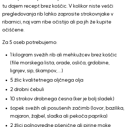
tu dajem recept brez koščic. V kolikor niste vešči
pregledovanja rib lahko zaprosite strokovnjake v
ribarnici, naj vam ribe očistijo ali pa jih že kupite
očiščene.
Za 5 oseb potrebujemo:
1 kilogram svežih rib ali mehkužcev brez koščic
(file morskega lista, orade, osliča, grdobine,
lignjev, sip, škampov, …)
5 žlic kvalitetnega oljčnega olja
2 drobni čebuli
10 strokov drobnega česna (ker je bolj sladek)
šopek svežih ali posušenih začimb (lovor, bazilika,
majaron, žajbel, sladka ali pekoča paprika)
2 žlici polnovredne pšenične ali pirine moke