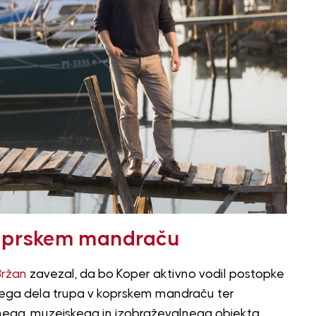
 koprskem mandraču
Bržan
zavezal, da bo Koper aktivno vodil postopke
ega dela trupa v koprskem mandraču ter
nega, muzejskega in izobraževalnega objekta.