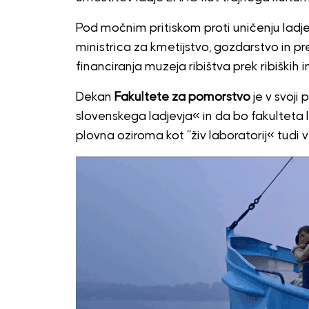
Pod močnim pritiskom proti uničenju ladje s
ministrica za kmetijstvo, gozdarstvo in p
financiranja muzeja ribištva prek ribiških i
Dekan
Fakultete za pomorstvo
je v svoji
slovenskega ladjevja« in da bo fakulteta 
plovna oziroma kot ”živ laboratorij« tudi v 