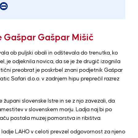
er
mail
Print
je Gašpar Gašpar Mišič
la ob puljski obali in odštevala do trenutka, ko
el, je odjeknila novica, da se je že drugič izognila
matični preobrat je poskrbel znani podjetnik Gašpar
tic Safari d.o.o. v zadnjem hipu preprečil razrez
je župani slovenske Istre in se z njo zavezali, da
amestitev v slovenskem morju. Ladja naj bi po
aču postala muzej pomorstva in ribištva.
ladje LAHO v celoti prevzel odgovornost za njeno