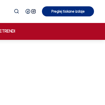
Preglej tiskane izdaje
Preglej tiskane izdaje
E
TRENDI