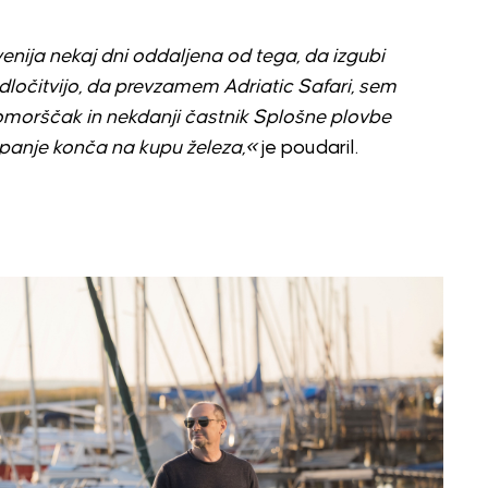
ovenija nekaj dni oddaljena od tega, da izgubi
odločitvijo, da prevzamem Adriatic Safari, sem
pomorščak in nekdanji častnik Splošne plovbe
panje konča na kupu železa,«
je poudaril.