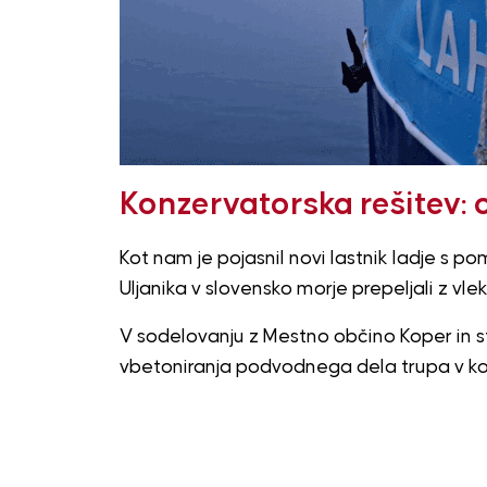
Konzervatorska rešitev: 
Kot nam je pojasnil novi lastnik ladje s p
Uljanika v slovensko morje prepeljali z vle
V sodelovanju z Mestno občino Koper in st
vbetoniranja podvodnega dela trupa v 