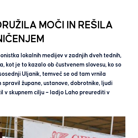
RUŽILA MOČI IN REŠILA
NIČENJEM
nistka lokalnih medijev v zadnjih dveh tednih,
a, kot je to kazalo ob čustvenem slovesu, ko so
osednji Uljanik, temveč se od tam vrnila
pravil župane, ustanove, dobrotnike, ljudi
il v skupnem cilju – ladjo Laho preurediti v