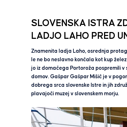
SLOVENSKA ISTRA ZD
LADJO LAHO PRED U
Znamenita ladja Laho, osrednja protago
le ne bo neslavno končala kot kup želez
jo iz domačega Portoroža pospremili v s
domov. Gašpar Gašpar Mišič je v pogon s
dobrega srca slovenske Istre in jih združ
plavajoči muzej v slovenskem morju.