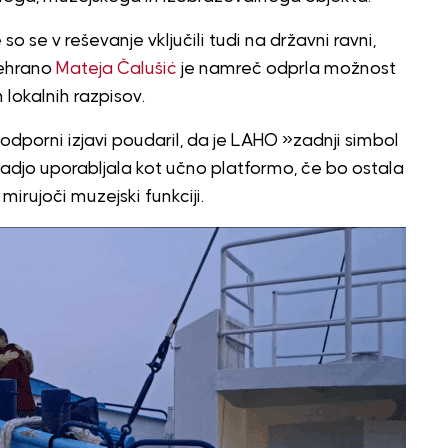
o se v reševanje vključili tudi na državni ravni,
rehrano
Mateja Čalušić
je namreč odprla možnost
n lokalnih razpisov.
 podporni izjavi poudaril, da je LAHO »zadnji simbol
ladjo uporabljala kot učno platformo, če bo ostala
mirujoči muzejski funkciji.