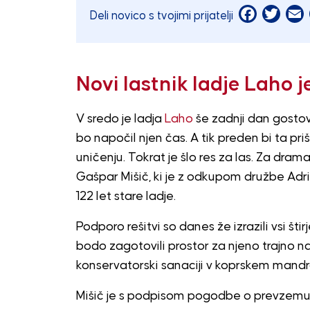
Facebook
Twitt
E
Deli novico s tvojimi prijatelji
Novi lastnik ladje Laho 
V sredo je ladja
Laho
še zadnji dan gostova
bo napočil njen čas. A tik preden bi ta priš
uničenju. Tokrat je šlo res za las. Za dra
Gašpar Mišič, ki je z odkupom družbe Adria
122 let stare ladje.
Podporo rešitvi so danes že izrazili vsi štir
bodo zagotovili prostor za njeno trajno n
konservatorski sanaciji v koprskem mandr
Mišič je s podpisom pogodbe o prevzemu 