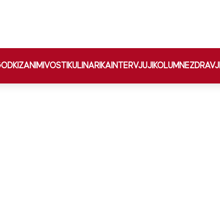
ODKI
ZANIMIVOSTI
KULINARIKA
INTERVJUJI
KOLUMNE
ZDRAVJ