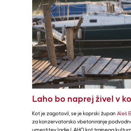
Laho bo naprej živel v
Kot je zagotovil, se je koprski župan
Aleš 
za konzervatorsko vbetoniranje podvodn
umestitev ladje LAHO kot trajnega kultur