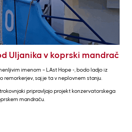
od Uljanika v koprski mandrač
omenljivim imenom – LAst Hope -, bodo ladjo iz
ko remorkerjev, saj je ta v neplovnem stanju.
rokovnjaki pripravljajo projekt konzervatorskega
koprskem mandraču.