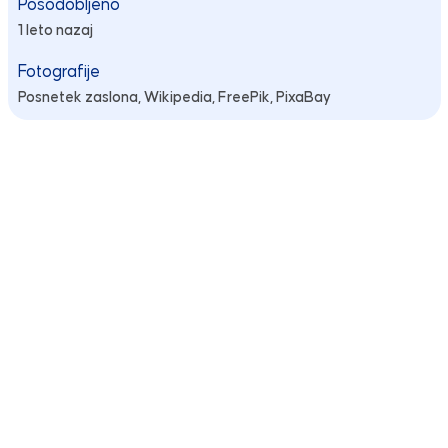
Posodobljeno
1 leto nazaj
Fotografije
Posnetek zaslona,
Wikipedia,
FreePik,
PixaBay