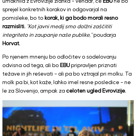
umaknila z Evrovizije zlahka – vendar, če
EBU
ne bo
sprejel konkretnih korakov in odgovarjal na
pomisleke, bo to
korak, ki ga bodo morali resno
razmisliti.
“Kot javni medij smo dolžni zaščititi
integriteto in zaupanje naše publike,”
poudarja
Horvat.
Po njenem mnenju bo odločitev o sodelovanju
odvisna od tega, ali bo
EBU
pripravljen priznati
težave in jih reševati – ali pa bo vztrajal pri molku. Ta
molk pa bi, kot kaže, lahko imel resne posledice – ne
le za Slovenijo, ampak za
celoten ugled Evrovizije.