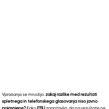
Vprašanja se množijo:
zakaj razlike med rezultati
spletnega in telefonskega glasovanja niso javno
pojasnjene?
Kako
EBU
zagotavlja, da na rezultate ne