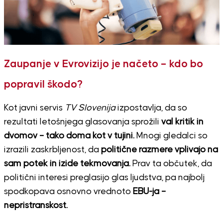
Zaupanje v Evrovizijo je načeto – kdo bo
popravil škodo?
Kot javni servis
TV Slovenija
izpostavlja, da so
rezultati letošnjega glasovanja sprožili
val kritik in
dvomov – tako doma kot v tujini.
Mnogi gledalci so
izrazili zaskrbljenost, da
politične razmere vplivajo na
sam potek in izide tekmovanja.
Prav ta občutek, da
politični interesi preglasijo glas ljudstva, pa najbolj
spodkopava osnovno vrednoto
EBU-ja –
nepristranskost.