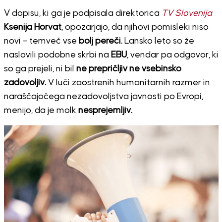
V dopisu, ki ga je podpisala direktorica
TV Slovenija
Ksenija Horvat
, opozarjajo, da njihovi pomisleki niso
novi – temveč vse
bolj pereči.
Lansko leto so že
naslovili podobne skrbi na
EBU
, vendar pa odgovor, ki
so ga prejeli, ni bil
ne prepričljiv ne vsebinsko
zadovoljiv.
V luči zaostrenih humanitarnih razmer in
naraščajočega nezadovoljstva javnosti po Evropi,
menijo, da je molk
nesprejemljiv.