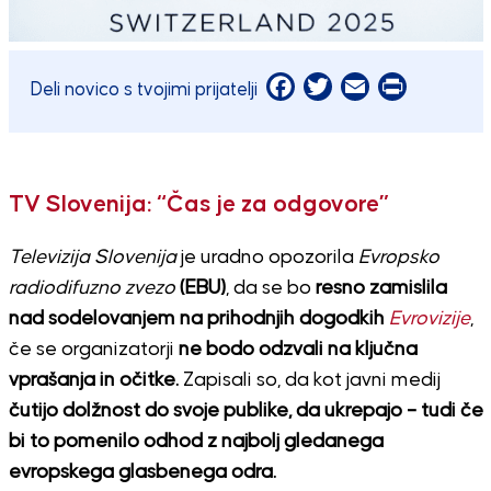
Facebook
Twitter
Email
Print
Deli novico s tvojimi prijatelji
TV Slovenija: “Čas je za odgovore”
Televizija Slovenija
je uradno opozorila
Evropsko
radiodifuzno zvezo
(EBU)
, da se bo
resno zamislila
nad sodelovanjem na prihodnjih dogodkih
Evrovizije
,
če se organizatorji
ne bodo odzvali na ključna
vprašanja in očitke.
Zapisali so, da kot javni medij
čutijo dolžnost do svoje publike, da ukrepajo – tudi če
bi to pomenilo odhod z najbolj gledanega
evropskega glasbenega odra.