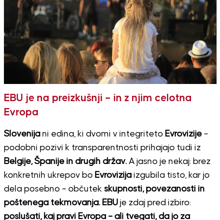
EBU je na preizkušnji – in z njim celotna
Evropa
Slovenija
ni edina, ki dvomi v integriteto
Evrovizije
–
podobni pozivi k transparentnosti prihajajo tudi iz
Belgije, Španije in drugih držav.
A jasno je nekaj: brez
konkretnih ukrepov bo
Evrovizija
izgubila tisto, kar jo
dela posebno – občutek
skupnosti, povezanosti in
poštenega tekmovanja. EBU
je zdaj pred izbiro:
poslušati, kaj pravi Evropa – ali tvegati, da jo za