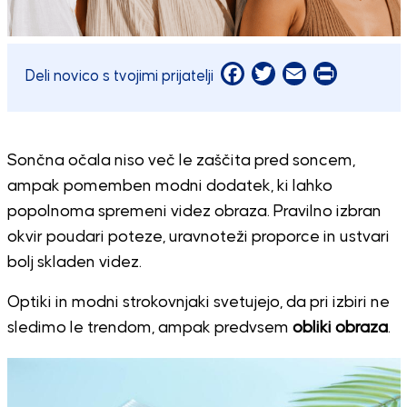
Facebook
Twitter
Email
Print
Deli novico s tvojimi prijatelji
Sončna očala niso več le zaščita pred soncem,
ampak pomemben modni dodatek, ki lahko
popolnoma spremeni videz obraza. Pravilno izbran
okvir poudari poteze, uravnoteži proporce in ustvari
bolj skladen videz.
Optiki in modni strokovnjaki svetujejo, da pri izbiri ne
sledimo le trendom, ampak predvsem
obliki obraza
.