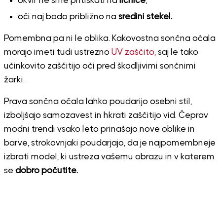
okvir ne sme pritiskati na
ličnice
,
oči naj bodo približno na
sredini stekel.
Pomembna pa ni le oblika. Kakovostna sončna očala
morajo imeti tudi ustrezno
UV zaščito,
saj le tako
učinkovito zaščitijo oči pred škodljivimi sončnimi
žarki.
Prava sončna očala lahko poudarijo osebni stil,
izboljšajo samozavest in hkrati zaščitijo vid. Čeprav
modni trendi vsako leto prinašajo nove oblike in
barve, strokovnjaki poudarjajo, da je najpomembneje
izbrati model, ki ustreza vašemu obrazu in v katerem
se
dobro počutite.