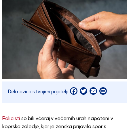
Facebook
Twitter
Email
Print
Deli novico s tvojimi prijatelji
Policisti
so bili včeraj v večernih urah napoteni v
koprsko zaledje, kjer je ženska prijavila spor s