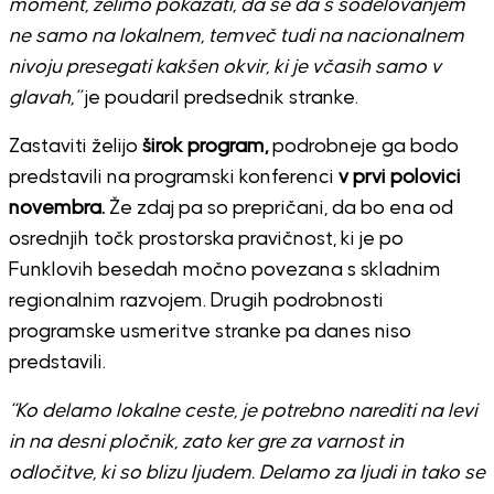
moment, želimo pokazati, da se da s sodelovanjem
ne samo na lokalnem, temveč tudi na nacionalnem
nivoju presegati kakšen okvir, ki je včasih samo v
glavah,”
je poudaril predsednik stranke.
Zastaviti želijo
širok program,
podrobneje ga bodo
predstavili na programski konferenci
v prvi polovici
novembra.
Že zdaj pa so prepričani, da bo ena od
osrednjih točk prostorska pravičnost, ki je po
Funklovih besedah močno povezana s skladnim
regionalnim razvojem. Drugih podrobnosti
programske usmeritve stranke pa danes niso
predstavili.
“Ko delamo lokalne ceste, je potrebno narediti na levi
in na desni pločnik, zato ker gre za varnost in
odločitve, ki so blizu ljudem. Delamo za ljudi in tako se