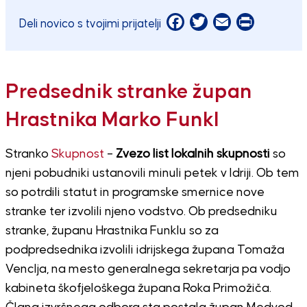
Facebook
Twitter
Email
Print
Deli novico s tvojimi prijatelji
Predsednik stranke župan
Hrastnika Marko Funkl
Stranko
Skupnost
–
Zvezo list lokalnih skupnosti
so
njeni pobudniki ustanovili minuli petek v Idriji. Ob tem
so potrdili statut in programske smernice nove
stranke ter izvolili njeno vodstvo. Ob predsedniku
stranke, županu Hrastnika Funklu so za
podpredsednika izvolili idrijskega župana Tomaža
Venclja, na mesto generalnega sekretarja pa vodjo
kabineta škofjeloškega župana Roka Primožiča.