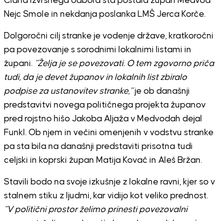
Člana izvršnega odbora sta postala župan Medvod
Nejc Smole in nekdanja poslanka LMŠ Jerca Korče.
Dolgoročni cilj stranke je vodenje države, kratkoročni
pa povezovanje s sorodnimi lokalnimi listami in
župani.
“Želja je se povezovati. O tem zgovorno priča
tudi, da je devet županov in lokalnih list zbiralo
podpise za ustanovitev stranke,”
je ob današnji
predstavitvi novega političnega projekta županov
pred rojstno hišo Jakoba Aljaža v Medvodah dejal
Funkl. Ob njem in večini omenjenih v vodstvu stranke
pa sta bila na današnji predstaviti prisotna tudi
celjski in koprski župan Matija Kovač in Aleš Bržan.
Stavili bodo na svoje izkušnje z lokalne ravni, kjer so v
stalnem stiku z ljudmi, kar vidijo kot veliko prednost.
“V politični prostor želimo prinesti povezovalni