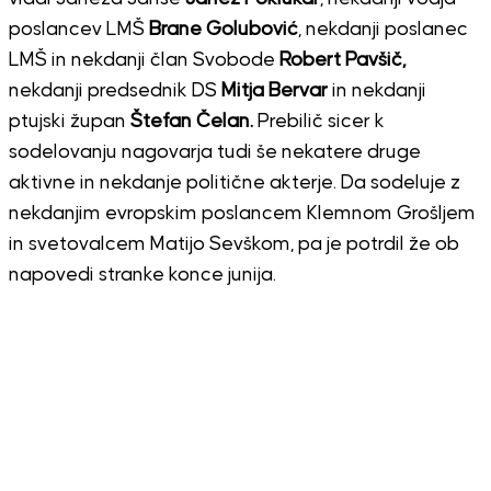
poslancev LMŠ
Brane Golubović
, nekdanji poslanec
LMŠ in nekdanji član Svobode
Robert Pavšič,
nekdanji predsednik DS
Mitja Bervar
in nekdanji
ptujski župan
Štefan Čelan.
Prebilič sicer k
sodelovanju nagovarja tudi še nekatere druge
aktivne in nekdanje politične akterje. Da sodeluje z
nekdanjim evropskim poslancem Klemnom Grošljem
in svetovalcem Matijo Sevškom, pa je potrdil že ob
napovedi stranke konce junija.