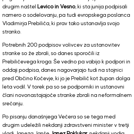
drugim naštel
Levico in Vesno
, ki sta junija podpisali
namero o sodelovanju, pa tudi evropskega poslanca
Vladimirja Prebiliča, ki prav tako ustanavlja svojo
stranko.
Potrebnih 200 podpisov volivcev za ustanovitev
stranke so že zbrali, so danes sporočili iz
Prebiličevega kroga. Še vedno pa vabijo k podpori in
oddaji podpisa, danes nagovarjajo tudi na stojnici
pred Občino Kočevje, ki jo je Prebilič kot župan dolga
leta vodil. V torek pa so se podporniki in ustanovni
člani novonastajajoče stranke zbrali na neformalnem
srečanju.
Po pisanju današnjega Večera so se tega med
drugim udeležili nekdanji zdravstveni minister v tretji
vladi Janeza Janše
Janez Poklukar
, nekdanji vodja