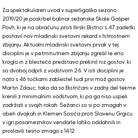
Za spektakularen uvod v superligaško sezono
2019/20 je poskrbel balinar sežanske Skale Gašper
Povh, ki je na obračunu proti Ilirski Bistrici s 47 zadetki
postavil nov mladinski svetovni rekord v hitrostnem
zbijanju. Aktualni mladinski svetovni prvak v tej
disciplini je v petminutnem zbijanju zgrešil le eno
kroglo in z blestečo predstavo prekinil niz gostov, ki
so dvoboj odprli z vodstvom 2:6. V isti disciplini je
nato s 46 točkami zablestel tudi prvi mož gostov
Martin Zdauc, tako da so Bistričani v zadnji del tekme
krenili z minimalnim vodstvom, ki pa ga niso uspeli
zadržati v svojih rokah. Sežanci so si po zmagah v
obeh dvojkah in Klemen Sosiča proti Slavenu Grgiću
v igri posameznikov vendarle lahko oddahnili in
proslavili tesno zmago s 14:12.