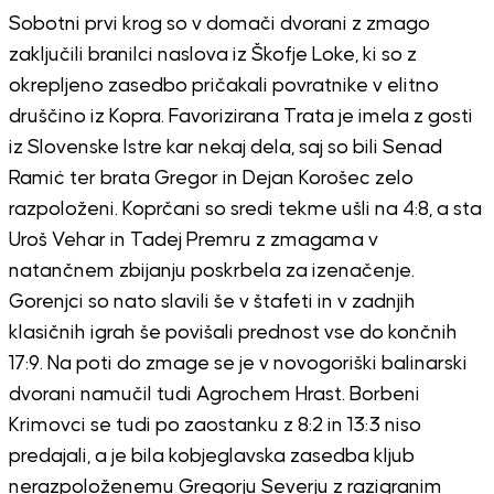
Sobotni prvi krog so v domači dvorani z zmago
zaključili branilci naslova iz Škofje Loke, ki so z
okrepljeno zasedbo pričakali povratnike v elitno
druščino iz Kopra. Favorizirana Trata je imela z gosti
iz Slovenske Istre kar nekaj dela, saj so bili Senad
Ramić ter brata Gregor in Dejan Korošec zelo
razpoloženi. Koprčani so sredi tekme ušli na 4:8, a sta
Uroš Vehar in Tadej Premru z zmagama v
natančnem zbijanju poskrbela za izenačenje.
Gorenjci so nato slavili še v štafeti in v zadnjih
klasičnih igrah še povišali prednost vse do končnih
17:9. Na poti do zmage se je v novogoriški balinarski
dvorani namučil tudi Agrochem Hrast. Borbeni
Krimovci se tudi po zaostanku z 8:2 in 13:3 niso
predajali, a je bila kobjeglavska zasedba kljub
nerazpoloženemu Gregorju Severju z razigranim