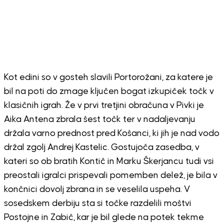
Kot edini so v gosteh slavili Portorožani, za katere je
bil na poti do zmage ključen bogat izkupiček točk v
klasičnih igrah. Že v prvi tretjini obračuna v Pivki je
Aika Antena zbrala šest točk ter v nadaljevanju
držala varno prednost pred Košanci, ki jih je nad vodo
držal zgolj Andrej Kastelic. Gostujoča zasedba, v
kateri so ob bratih Kontič in Marku Škerjancu tudi vsi
preostali igralci prispevali pomemben delež, je bila v
končnici dovolj zbrana in se veselila uspeha. V
sosedskem derbiju sta si točke razdelili moštvi
Postojne in Zabič, kar je bil glede na potek tekme