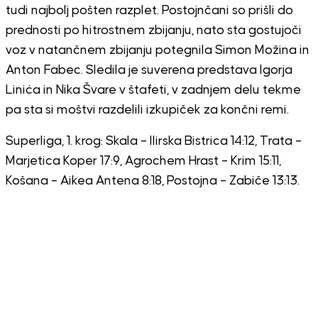
tudi najbolj pošten razplet. Postojnčani so prišli do
prednosti po hitrostnem zbijanju, nato sta gostujoči
voz v natančnem zbijanju potegnila Simon Možina in
Anton Fabec. Sledila je suverena predstava Igorja
Linića in Nika Švare v štafeti, v zadnjem delu tekme
pa sta si moštvi razdelili izkupiček za končni remi.
Superliga, 1. krog: Skala – Ilirska Bistrica 14:12, Trata –
Marjetica Koper 17:9, Agrochem Hrast – Krim 15:11,
Košana – Aikea Antena 8:18, Postojna – Zabiče 13:13.