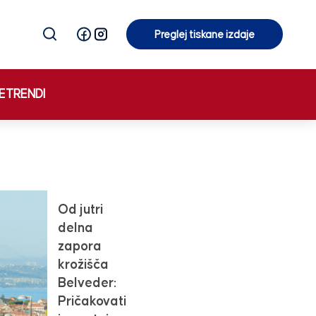
Preglej tiskane izdaje
Preglej tiskane izdaje
E
TRENDI
Od jutri
delna
zapora
krožišča
Belveder:
Pričakovati