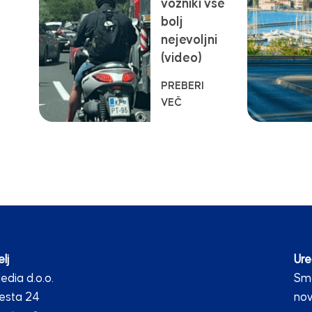
vozniki vse
bolj
nejevoljni
(video)
PREBERI
VEČ
lj
Ure
dia d.o.o.
Smo
esta 24
nov