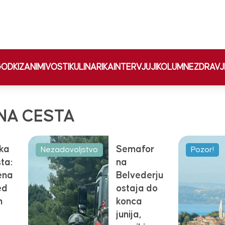
ODKI
ZANIMIVOSTI
KULINARIKA
INTERVJUJI
KOLUMNE
ZDRAVJ
NA CESTA
ka
Semafor
Nezadovoljstvo
Pozor!
ta:
na
ena
Belvederju
ed
ostaja do
n
konca
junija,