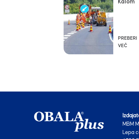
Kalom
PREBERI
VEČ
Izdajate
MBM Me
Lepa c