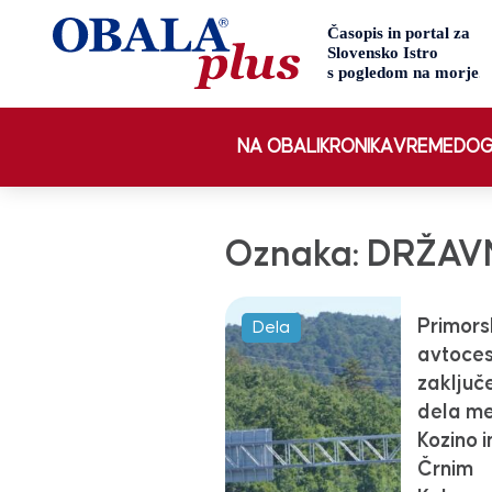
NA OBALI
KRONIKA
VREME
DOG
Oznaka:
DRŽAV
Primors
Dela
avtoces
zaključ
dela m
Kozino i
Črnim