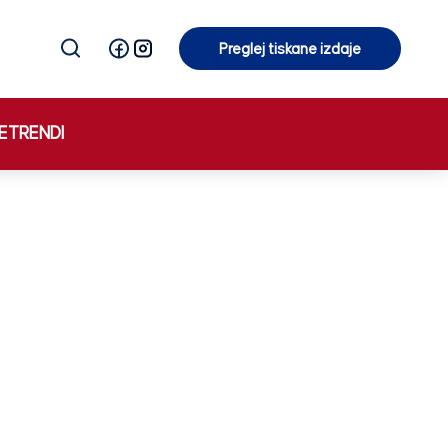
Preglej tiskane izdaje
Preglej tiskane izdaje
E
TRENDI