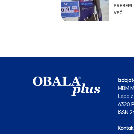
PREBERI
VEČ
Izdajate
MBM Me
Lepa c
6320 P
ISSN 
Kontakt