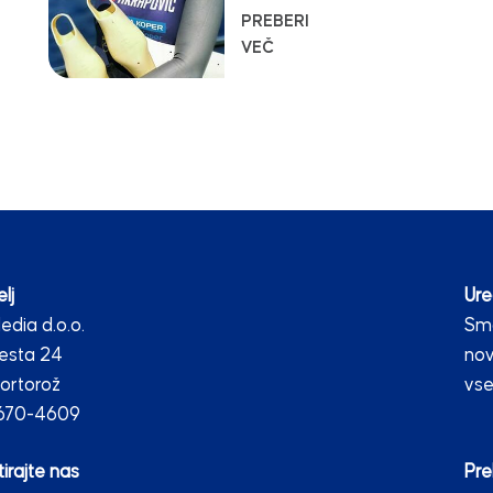
PREBERI
VEČ
lj
Ure
dia d.o.o.
Smo
esta 24
nov
ortorož
vse
2670-4609
irajte nas
Pre