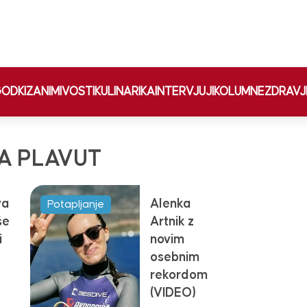
ODKI
ZANIMIVOSTI
KULINARIKA
INTERVJUJI
KOLUMNE
ZDRAVJ
A PLAVUT
va
Alenka
Potapljanje
še
Artnik z
i
novim
osebnim
rekordom
(VIDEO)