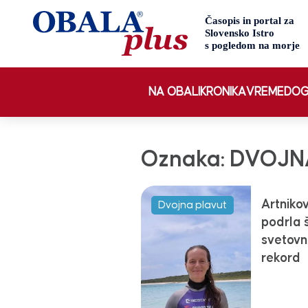
NA OBALI
KRONIKA
VREME
DOG
Oznaka:
DVOJN
Artniko
Dvojna plavut
podrla 
svetovn
rekord