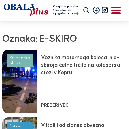
Oznaka:
E-SKIRO
Voznika motornega kolesa in e-
Kolesarka
steza
skiroja čelno trčila na kolesarski
stezi v Kopru
PREBERI VEČ
V Italiji od danes obvezno
Nova