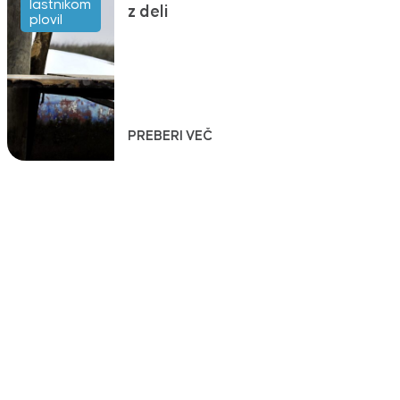
lastnikom
z deli
plovil
PREBERI VEČ