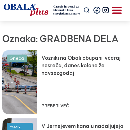
Oznaka:
GRADBENA DELA
Vozniki na Obali obupani: včeraj
Gneča
nesreča, danes kolone že
navsezgodaj
PREBERI VEČ
V Jernejevem kanalu nadaljujejo
Poziv