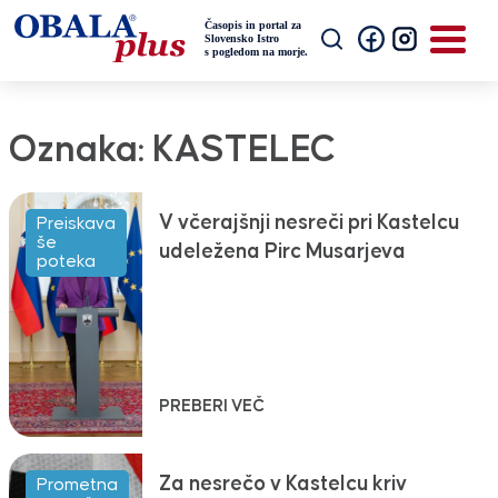
Oznaka:
KASTELEC
V včerajšnji nesreči pri Kastelcu
Preiskava
še
udeležena Pirc Musarjeva
poteka
PREBERI VEČ
Za nesrečo v Kastelcu kriv
Prometna