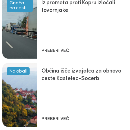
Iz prometa proti Kopru izločali
Gneča
na cesti
tovornjake
PREBERI VEČ
Občina išče izvajalca za obnovo
Na obali
ceste Kastelec–Socerb
PREBERI VEČ