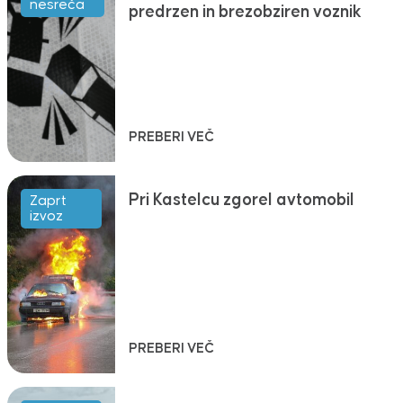
nesreča
predrzen in brezobziren voznik
PREBERI VEČ
Pri Kastelcu zgorel avtomobil
Zaprt
izvoz
PREBERI VEČ