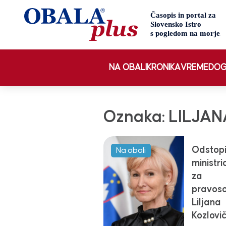
NA OBALI
KRONIKA
VREME
DOG
Oznaka:
LILJAN
Odstopi
Na obali
ministri
za
pravos
Liljana
Kozlovi