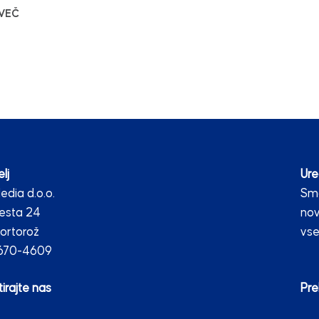
 VEČ
lj
Ure
dia d.o.o.
Smo
esta 24
nov
ortorož
vse
2670-4609
irajte nas
Pre