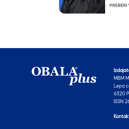
PREBERI
Izdajate
MBM Me
Lepa c
6320 P
ISSN 
Kontakt