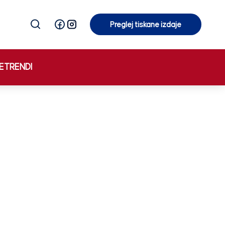
Preglej tiskane izdaje
Preglej tiskane izdaje
E
TRENDI