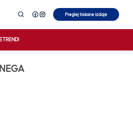
Preglej tiskane izdaje
Preglej tiskane izdaje
E
TRENDI
LNEGA