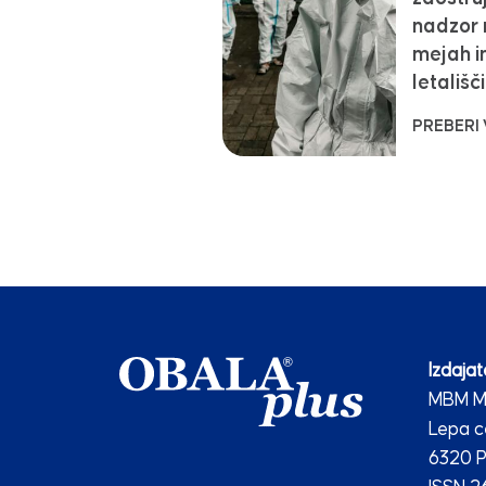
nadzor 
mejah i
letališč
PREBERI
Izdajate
MBM Me
Lepa c
6320 P