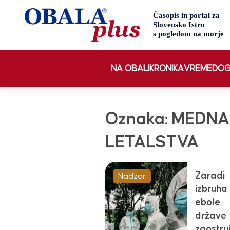
NA OBALI
KRONIKA
VREME
DOG
Oznaka:
MEDNA
LETALSTVA
Zaradi
Nadzor
izbruha
ebole
države
zaostru