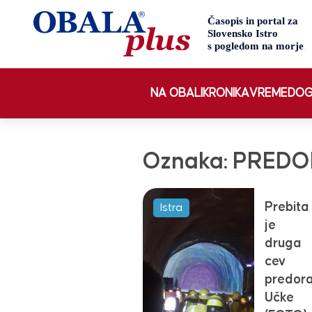
NA OBALI
KRONIKA
VREME
DOG
Oznaka:
PREDO
Prebita
Istra
je
druga
cev
predor
Učke