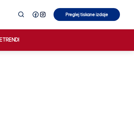
Preglej tiskane izdaje
Preglej tiskane izdaje
E
TRENDI