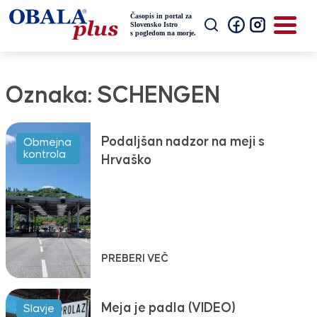
Oznaka:
SCHENGEN
Podaljšan nadzor na meji s
Obmejna
kontrola
Hrvaško
PREBERI VEČ
Meja je padla (VIDEO)
Slavje