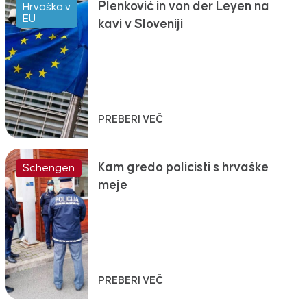
Plenković in von der Leyen na
Hrvaška v
EU
kavi v Sloveniji
PREBERI VEČ
Kam gredo policisti s hrvaške
Schengen
meje
PREBERI VEČ