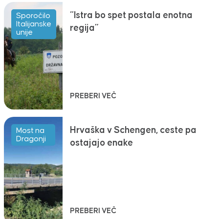
“Istra bo spet postala enotna
Sporočilo
Italijanske
regija”
unije
PREBERI VEČ
Hrvaška v Schengen, ceste pa
Most na
Dragonji
ostajajo enake
PREBERI VEČ