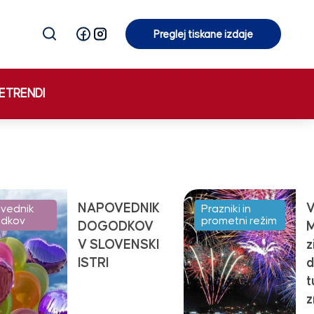
Preglej tiskane izdaje
Preglej tiskane izdaje
E
TRENDI
NAPOVEDNIK
V
vednik
Prazniki in
dkov
prometni režim
DOGODKOV
M
V SLOVENSKI
z
ISTRI
d
t
z