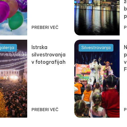
z
b
p
PREBERI VEČ
P
Istrska
N
alerija
Silvestrovanja
silvestrovanja
p
v fotografijah
v
F
PREBERI VEČ
P