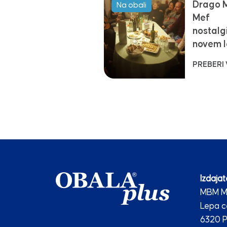
Drago M
Na obali
Mef
nostalg
novem l
PREBERI
Izdajate
MBM Me
Lepa c
6320 P