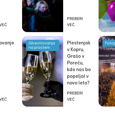
PREBERI
 VEČ
VEČ
rovanje
Plestenjak
Silvestrovanja
Fotog
na prostem
v Kopru,
Grašo v
Poreču,
kdo nas bo
popeljal v
novo leto?
PREBERI
 VEČ
VEČ