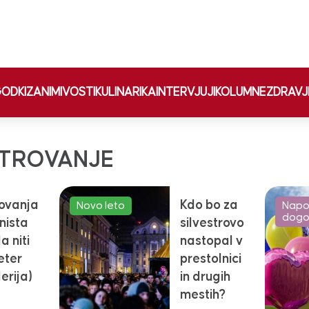
ODKI
ZANIMIVOSTI
KULINARIKA
INTERVJUJI
KOLUMNE
ZDRAVJ
STROVANJE
rovanja
Kdo bo za
Novo leto
Napo
dogo
nista
silvestrovo
a niti
nastopal v
eter
prestolnici
erija)
in drugih
mestih?