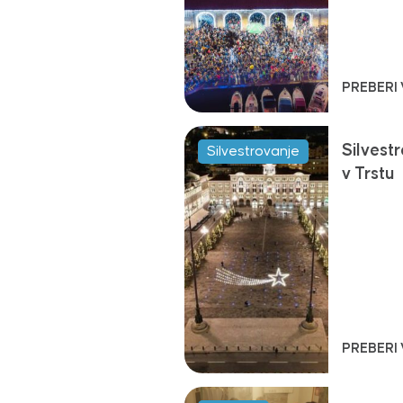
PREBERI
Silvest
Silvestrovanje
v Trstu
PREBERI