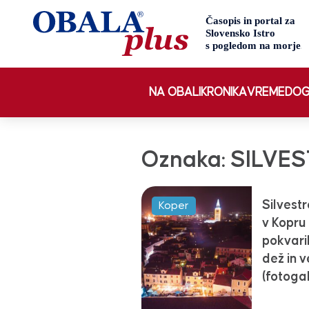
NA OBALI
KRONIKA
VREME
DOG
Oznaka:
SILVE
Silvest
Koper
v Kopru 
pokvaril
dež in v
(fotogal