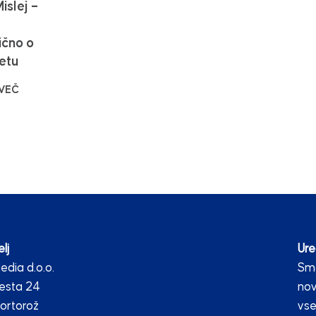
islej –
ično o
etu
 VEČ
lj
Ure
dia d.o.o.
Smo
esta 24
nov
ortorož
vse