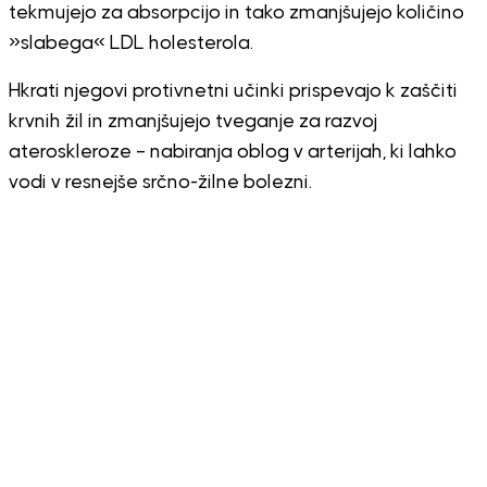
tekmujejo za absorpcijo in tako zmanjšujejo količino
»slabega« LDL holesterola.
Hkrati njegovi protivnetni učinki prispevajo k zaščiti
krvnih žil in zmanjšujejo tveganje za razvoj
ateroskleroze – nabiranja oblog v arterijah, ki lahko
vodi v resnejše srčno-žilne bolezni.