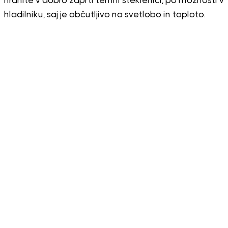
hranite v dobro zaprti temni steklenici, po možnosti v
hladilniku, saj je občutljivo na svetlobo in toploto.