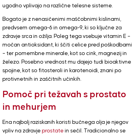
ugodno vplivajo na različne telesne sisteme.
Bogato je z nenasičenimi maščobnimi kislinami,
predvsem omega-6 in omega-9, ki so ključne za
zdravje srca in ožilja. Poleg tega vsebuje vitamin E –
močan antioksidant, ki ščiti celice pred poškodbami
– ter pomembne minerale, kot so cink, magnezij in
železo. Posebno vrednost mu dajejo tudi bioaktivne
spojine, kot so fitosteroli in karotenoidi, znani po
protivnetnih in zaščitnih učinkih.
Pomoč pri težavah s prostato
in mehurjem
Ena najbolj raziskanih koristi bučnega olja je njegov
vpliv na zdravje
prostate
in sečil. Tradicionalno se