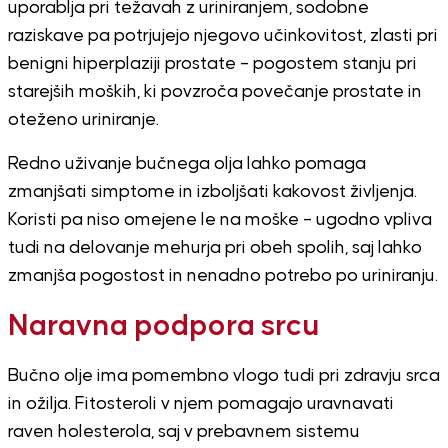
uporablja pri težavah z uriniranjem, sodobne
raziskave pa potrjujejo njegovo učinkovitost, zlasti pri
benigni hiperplaziji prostate – pogostem stanju pri
starejših moških, ki povzroča povečanje prostate in
oteženo uriniranje.
Redno uživanje bučnega olja lahko pomaga
zmanjšati simptome in izboljšati kakovost življenja.
Koristi pa niso omejene le na moške – ugodno vpliva
tudi na delovanje mehurja pri obeh spolih, saj lahko
zmanjša pogostost in nenadno potrebo po uriniranju.
Naravna podpora srcu
Bučno olje ima pomembno vlogo tudi pri zdravju srca
in ožilja. Fitosteroli v njem pomagajo uravnavati
raven holesterola, saj v prebavnem sistemu