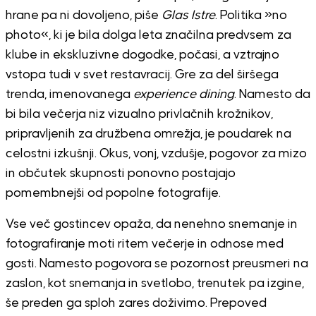
hrane pa ni dovoljeno, piše
Glas Istre
. Politika »no
photo«, ki je bila dolga leta značilna predvsem za
klube in ekskluzivne dogodke, počasi, a vztrajno
vstopa tudi v svet restavracij. Gre za del širšega
trenda, imenovanega
experience dining
. Namesto da
bi bila večerja niz vizualno privlačnih krožnikov,
pripravljenih za družbena omrežja, je poudarek na
celostni izkušnji. Okus, vonj, vzdušje, pogovor za mizo
in občutek skupnosti ponovno postajajo
pomembnejši od popolne fotografije.
Vse več gostincev opaža, da nenehno snemanje in
fotografiranje moti ritem večerje in odnose med
gosti. Namesto pogovora se pozornost preusmeri na
zaslon, kot snemanja in svetlobo, trenutek pa izgine,
še preden ga sploh zares doživimo. Prepoved