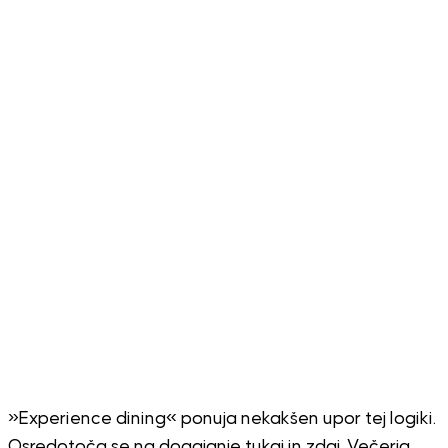
»Experience dining« ponuja nekakšen upor tej logiki.
Osredotoča se na dogajanje tukaj in zdaj. Večerja