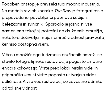
Podoben pristop je prevzela tudi modna industrija.
Na modnih revijah znamke
The Row
je fotografiranje
prepovedano, povabljenci pa znova sedijo z
beležkami in svinčniki. Sporočilo je jasno: ni vse
namenjeno takojšnji potrošnji na družbenih omrežjih,
nekatera doživetja imajo namreč vrednost prav zato,
ker niso dostopna vsem.
V času množičnega turizma in družbenih omrežij se
število fotografij neke restavracije pogosto zmotno
enači s kakovostjo. Vrste pred lokali, viralni videi in
priporočila »must visit« pogosto ustvarjajo videz
odličnosti. A vse več restavracij se zavestno odmika
od takšne vidnosti.