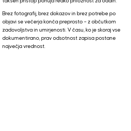
takšen pristop ponuja redko priložnost za oddih.
Brez fotografij, brez dokazov in brez potrebe po
objavi se večerja konča preprosto – z občutkom
zadovoljstva in umirjenosti. V času, ko je skoraj vse
dokumentirano, prav odsotnost zapisa postane
največja vrednost.