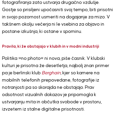
fotografiranja zato ustvarja drugačno vzdušje.
Gostje so prisiljeni upočasniti svoj tempo, biti prisotni
in svojo pozornost usmeriti na dogajanje za mizo. V
takšnem okolju večerja ni le vsebina za objavo in
postane izkušnja, ki ostane v spominu.
Pravila, ki že obstajajo v klubih in v modni industriji
Politika »no photo« ni nova, piše časnik. V klubski
kulturi je prisotna že desetletja, najbolj znan primer
pa je berlinski klub
Berghain
, kjer so kamere na
mobilnih telefonih prepovedane, fotografije iz
notranjosti pa so skorajda ne obstajajo. Prav
odsotnost vizualnih dokazov je pripomogla k
ustvarjanju mita in občutka svobode v prostoru,
izvzetem iz stalne digitalne prisotnosti.