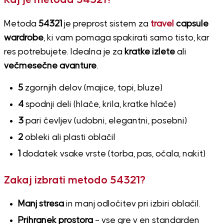
Kaj je metoda 54321?
Metoda
54321
je preprost sistem za
travel
capsule
wardrobe
, ki vam pomaga spakirati samo tisto, kar
res potrebujete. Idealna je za
kratke izlete
ali
večmesečne avanture
.
5
zgornjih delov (majice, topi, bluze)
4
spodnji deli (hlače, krila, kratke hlače)
3
pari čevljev (udobni, elegantni, posebni)
2
obleki ali plasti oblačil
1
dodatek vsake vrste (torba, pas, očala, nakit)
Zakaj izbrati metodo 54321?
Manj stresa
in manj odločitev pri izbiri oblačil.
Prihranek prostora
– vse gre v en standarden