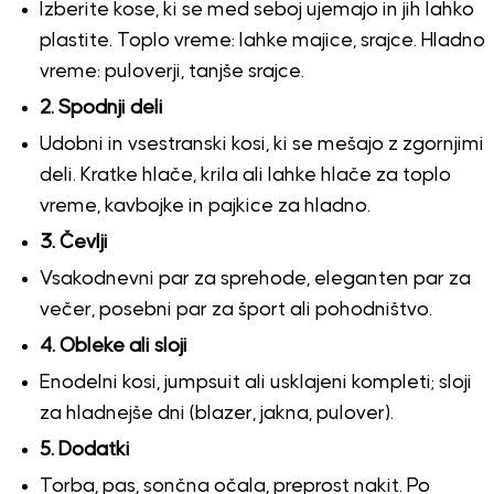
Izberite kose, ki se med seboj ujemajo in jih lahko
plastite. Toplo vreme: lahke majice, srajce. Hladno
vreme: puloverji, tanjše srajce.
2. Spodnji deli
Udobni in vsestranski kosi, ki se mešajo z zgornjimi
deli. Kratke hlače, krila ali lahke hlače za toplo
vreme, kavbojke in pajkice za hladno.
3. Čevlji
Vsakodnevni par za sprehode, eleganten par za
večer, posebni par za šport ali pohodništvo.
4. Obleke ali sloji
Enodelni kosi, jumpsuit ali usklajeni kompleti; sloji
za hladnejše dni (blazer, jakna, pulover).
5. Dodatki
Torba, pas, sončna očala, preprost nakit. Po