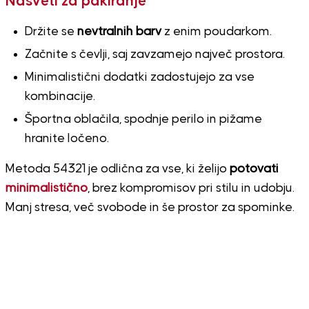
Nasveti za pakiranje
Držite se
nevtralnih barv
z enim poudarkom.
Začnite s čevlji, saj zavzamejo največ prostora.
Minimalistični dodatki zadostujejo za vse
kombinacije.
Športna oblačila, spodnje perilo in pižame
hranite ločeno.
Metoda 54321 je odlična za vse, ki želijo
potovati
minimalistično
, brez kompromisov pri stilu in udobju.
Manj stresa, več svobode in še prostor za spominke.