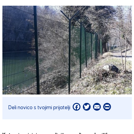
Facebook
Twitter
Email
Print
Deli novico s tvojimi prijatelji