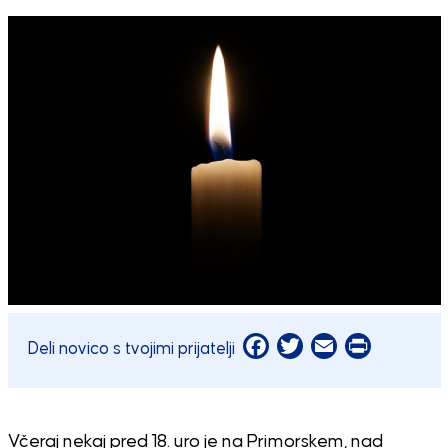
Facebook
Twitter
Email
Print
Deli novico s tvojimi prijatelji
Včeraj nekaj pred 18. uro je na Primorskem, nad