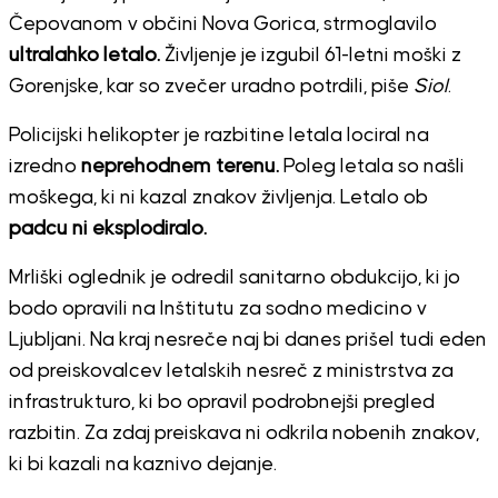
Čepovanom v občini Nova Gorica, strmoglavilo
ultralahko letalo.
Življenje je izgubil 61-letni moški z
Gorenjske, kar so zvečer uradno potrdili, piše
Siol
.
Policijski helikopter je razbitine letala lociral na
izredno
neprehodnem terenu.
Poleg letala so našli
moškega, ki ni kazal znakov življenja. Letalo ob
padcu ni eksplodiralo.
Mrliški oglednik je odredil sanitarno obdukcijo, ki jo
bodo opravili na Inštitutu za sodno medicino v
Ljubljani. Na kraj nesreče naj bi danes prišel tudi eden
od preiskovalcev letalskih nesreč z ministrstva za
infrastrukturo, ki bo opravil podrobnejši pregled
razbitin. Za zdaj preiskava ni odkrila nobenih znakov,
ki bi kazali na kaznivo dejanje.