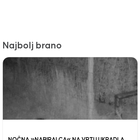
Najbolj brano
NOČNA »NABIRALCA« NA VRTU UKRADLA