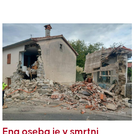
Ena oseba je v smrtni