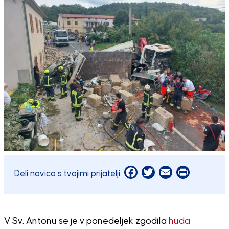
Facebook
Twitter
Email
Print
Deli novico s tvojimi prijatelji
V Sv. Antonu se je v ponedeljek zgodila
huda