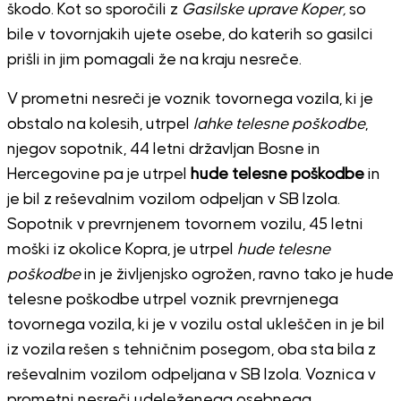
škodo. Kot so sporočili z
Gasilske uprave Koper,
so
bile v tovornjakih ujete osebe, do katerih so gasilci
prišli in jim pomagali že na kraju nesreče.
V prometni nesreči je voznik tovornega vozila, ki je
obstalo na kolesih, utrpel
lahke telesne poškodbe
,
njegov sopotnik, 44 letni državljan Bosne in
Hercegovine pa je utrpel
hude telesne poškodbe
in
je bil z reševalnim vozilom odpeljan v SB Izola.
Sopotnik v prevrnjenem tovornem vozilu, 45 letni
moški iz okolice Kopra, je utrpel
hude telesne
poškodbe
in je življenjsko ogrožen, ravno tako je hude
telesne poškodbe utrpel voznik prevrnjenega
tovornega vozila, ki je v vozilu ostal ukleščen in je bil
iz vozila rešen s tehničnim posegom, oba sta bila z
reševalnim vozilom odpeljana v SB Izola. Voznica v
prometni nesreči udeleženega osebnega