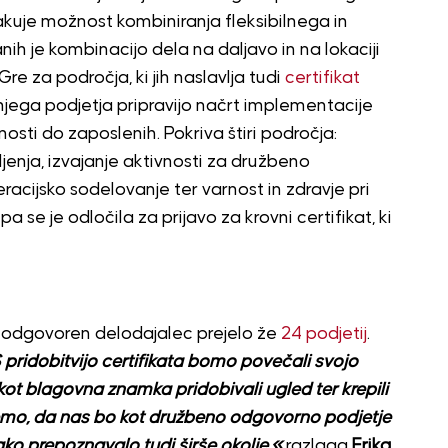
čakuje možnost kombiniranja fleksibilnega in
ih je kombinacijo dela na daljavo in na lokaciji
re za področja, ki jih naslavlja tudi
certifikat
 njega podjetja pripravijo načrt implementacije
sti do zaposlenih. Pokriva štiri področja:
jenja, izvajanje aktivnosti za družbeno
acijsko sodelovanje ter varnost in zdravje pri
pa se je odločila za prijavo za krovni certifikat, ki
o odgovoren delodajalec prejelo že
24 podjetij
.
 pridobitvijo certifikata bomo povečali svojo
kot blagovna znamka pridobivali ugled ter krepili
ujemo, da nas bo kot družbeno odgovorno podjetje
ako prepoznavalo tudi širše okolje,«
razlaga
Erika