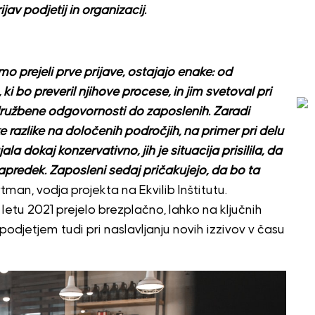
av podjetij in organizacij.
o prejeli prve prijave, ostajajo enake: od
ki bo preveril njihove procese, in jim svetoval pri
 družbene odgovornosti do zaposlenih. Zaradi
razlike na določenih področjih, na primer pri delu
a dokaj konzervativno, jih je situacija prisilila, da
apredek. Zaposleni sedaj pričakujejo, da bo ta
tman, vodja projekta na Ekvilib Inštitutu.
 v letu 2021 prejelo brezplačno, lahko na ključnih
jetjem tudi pri naslavljanju novih izzivov v času