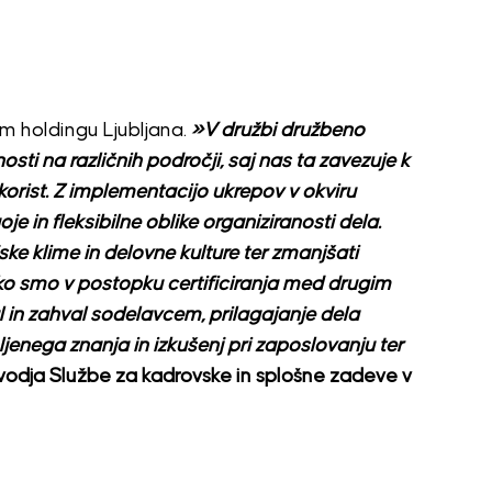
nem holdingu Ljubljana.
»V družbi družbeno
ti na različnih področji, saj nas ta zavezuje k
 korist. Z implementacijo ukrepov v okviru
je in fleksibilne oblike organiziranosti dela.
ske klime in delovne kulture ter zmanjšati
ako smo v postopku certificiranja med drugim
 in zahval sodelavcem, prilagajanje dela
jenega znanja in izkušenj pri zaposlovanju ter
 vodja Službe za kadrovske in splošne zadeve v