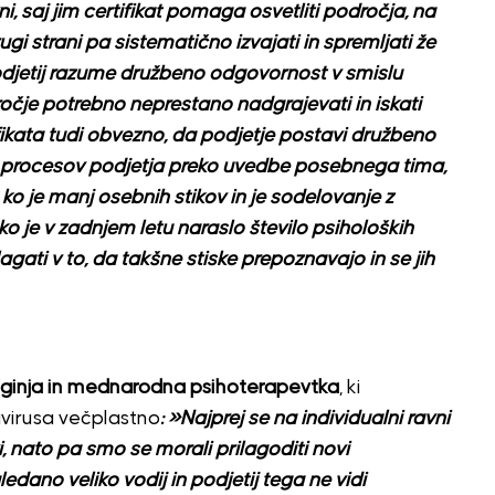
vni, saj jim certifikat pomaga osvetliti področja, na
ugi strani pa sistematično izvajati in spremljati že
odjetij razume družbeno odgovornost v smislu
ročje potrebno neprestano nadgrajevati in iskati
ifikata tudi obvezno, da podjetje postavi družbeno
 procesov podjetja preko uvedbe posebnega tima,
 ko je manj osebnih stikov in je sodelovanje z
 je v zadnjem letu naraslo število psiholoških
agati v to, da takšne stiske prepoznavajo in se jih
oginja in mednarodna psihoterapevtka
, ki
avirusa večplastno
: »Najprej se na individualni ravni
, nato pa smo se morali prilagoditi novi
edano veliko vodij in podjetij tega ne vidi