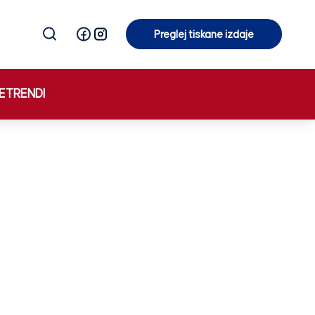
Preglej tiskane izdaje
Preglej tiskane izdaje
E
TRENDI