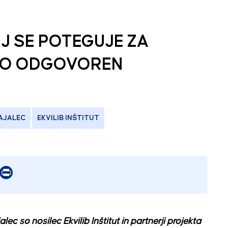
IJ SE POTEGUJE ZA
ENO ODGOVOREN
AJALEC
EKVILIB INŠTITUT
er
mail
Print
c so nosilec Ekvilib Inštitut in partnerji projekta