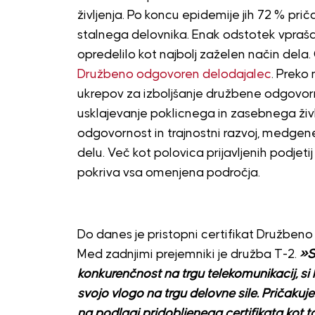
življenja. Po koncu epidemije jih 72 % pri
stalnega delovnika. Enak odstotek vprašan
opredelilo kot najbolj zaželen način dela. G
Družbeno odgovoren delodajalec
. Preko
ukrepov za izboljšanje družbene odgovorno
usklajevanje poklicnega in zasebnega živl
odgovornost in trajnostni razvoj, medgener
delu. Več kot polovica prijavljenih podjetij 
pokriva vsa omenjena področja.
Do danes je pristopni certifikat Družben
Med zadnjimi prejemniki je družba T-2.
»S
konkurenčnost na trgu telekomunikacij, si 
svojo vlogo na trgu delovne sile. Pričak
na podlagi pridobljenega certifikata kot t