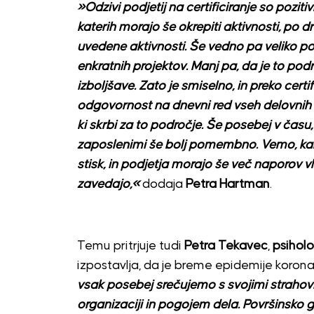
»Odzivi podjetij na certificiranje so poziti
katerih morajo še okrepiti aktivnosti, po dr
uvedene aktivnosti. Še vedno pa veliko p
enkratnih projektov. Manj pa, da je to pod
izboljšave. Zato je smiselno, in preko cert
odgovornost na dnevni red vseh delovnih
ki skrbi za to področje. Še posebej v času,
zaposlenimi še bolj pomembno. Vemo, kako
stisk, in podjetja morajo še več naporov vl
zavedajo,«
dodaja
Petra Hartman
.
Temu pritrjuje tudi
Petra Tekavec
,
psihol
izpostavlja, da je breme epidemije koron
vsak posebej srečujemo s svojimi strahovi
organizaciji in pogojem dela. Površinsko gl