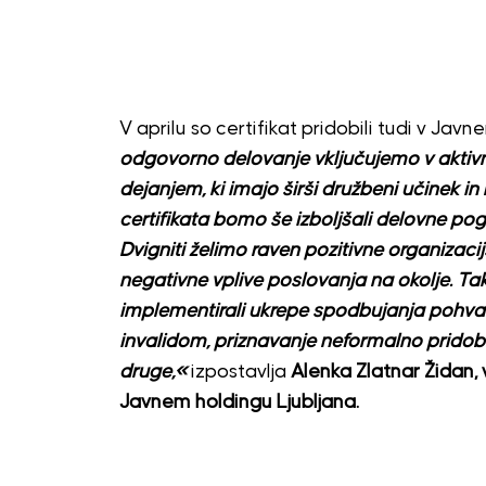
V aprilu so certifikat pridobili tudi v Jav
odgovorno delovanje vključujemo v aktivnos
dejanjem, ki imajo širši družbeni učinek in
certifikata bomo še izboljšali delovne pogo
Dvigniti želimo raven pozitivne organizacij
negativne vplive poslovanja na okolje. T
implementirali ukrepe spodbujanja pohval
invalidom, priznavanje neformalno pridobl
druge,«
izpostavlja
Alenka Zlatnar Židan,
Javnem holdingu Ljubljana.