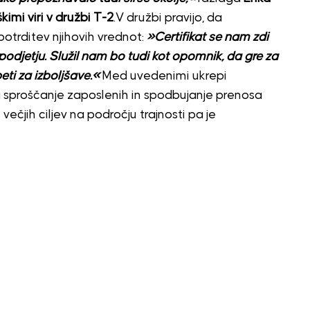
imi viri v družbi T-2
.V družbi pravijo, da
potrditev njihovih vrednot:
»Certifikat se nam zdi
 podjetju. Služil nam bo tudi kot opomnik, da gre za
ti za izboljšave.«
Med uvedenimi ukrepi
 sproščanje zaposlenih in spodbujanje prenosa
ečjih ciljev na področju trajnosti pa je