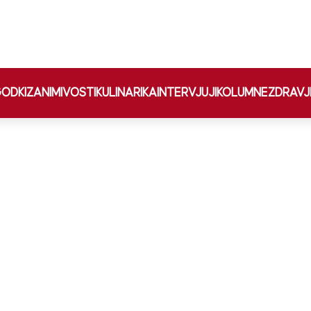
ODKI
ZANIMIVOSTI
KULINARIKA
INTERVJUJI
KOLUMNE
ZDRAVJ