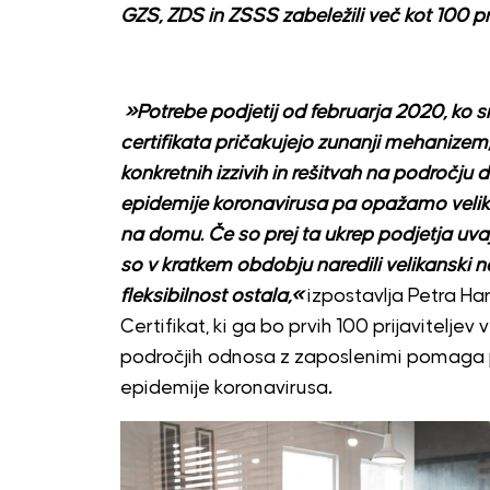
GZS, ZDS in ZSSS zabeležili več kot 100 prij
»Potrebe podjetij od februarja 2020, ko sm
certifikata pričakujejo zunanji mehanizem, 
konkretnih izzivih in rešitvah na področju
epidemije koronavirusa pa opažamo velike 
na domu. Če so prej ta ukrep podjetja uvajal
so v kratkem obdobju naredili velikanski n
fleksibilnost ostala,«
izpostavlja Petra Har
Certifikat, ki ga bo prvih 100 prijaviteljev
področjih odnosa z zaposlenimi pomaga pod
epidemije koronavirusa
.