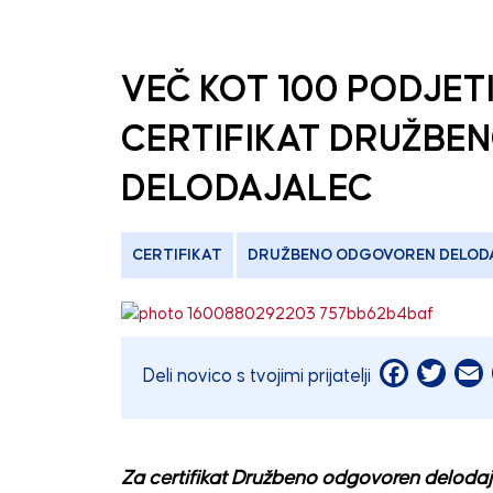
VEČ KOT 100 PODJET
CERTIFIKAT DRUŽB
DELODAJALEC
CERTIFIKAT
DRUŽBENO ODGOVOREN DELOD
Facebook
Twitt
E
Deli novico s tvojimi prijatelji
Za certifikat Družbeno odgovoren delodajale