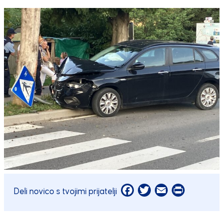
Facebook
Twitter
Email
Print
Deli novico s tvojimi prijatelji