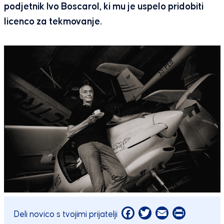
podjetnik Ivo Boscarol, ki mu je uspelo pridobiti
licenco za tekmovanje.
Facebook
Twitter
Email
Print
Deli novico s tvojimi prijatelji