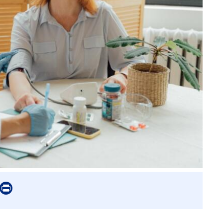
er
mail
Print