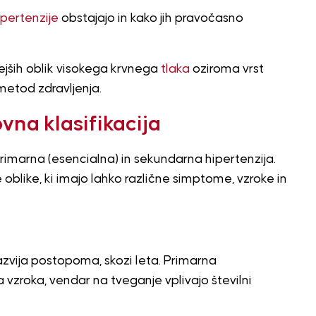
ipertenzije
obstajajo in kako jih pravočasno
jših oblik visokega krvnega
tlaka
oziroma vrst
 metod zdravljenja.
vna klasifikacija
primarna (esencialna) in sekundarna hipertenzija.
oblike, ki imajo lahko različne simptome, vzroke in
razvija postopoma, skozi leta. Primarna
vzroka, vendar na tveganje vplivajo številni