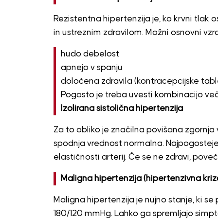
Rezistentna hipertenzija je, ko krvni tla
in ustreznim zdravilom. Možni osnovni vzrok
hudo debelost
apnejo v spanju
določena zdravila (kontracepcijske table
Pogosto je treba uvesti kombinacijo več 
Izolirana sistolična hipertenzija
Za to obliko je značilna povišana zgornja
spodnja vrednost normalna. Najpogosteje
elastičnosti arterij. Če se ne zdravi, pov
Maligna hipertenzija (hipertenzivna kriz
Maligna hipertenzija je nujno stanje, ki s
180/120 mmHg. Lahko ga spremljajo simpto