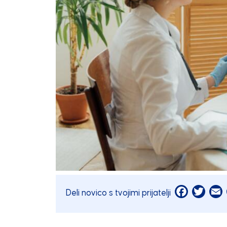
Facebook
Twitt
E
Deli novico s tvojimi prijatelji