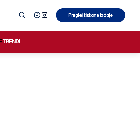
Preglej tiskane izdaje
Preglej tiskane izdaje
E
TRENDI