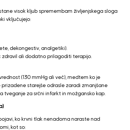
k ostane visok kljub spremembam življenjskega sloga
i vključujejo:
te, dekongestiv, analgetiki).
zdravil ali dodatno prilagoditi terapijo.
 vrednost (130 mmHg ali več), medtem ko je
 prizadene starejše odrasle zaradi zmanjšane
eča tveganje za srčni infarkt in možgansko kap.
a)
e pojavi, ko krvni tlak nenadoma naraste nad
mi, kot so: