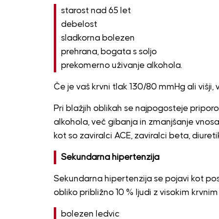
starost nad 65 let
debelost
sladkorna bolezen
prehrana, bogata s soljo
prekomerno uživanje alkohola.
Če je vaš krvni tlak 130/80 mmHg ali višji,
Pri blažjih oblikah se najpogosteje pripo
alkohola, več gibanja in zmanjšanje vnosa s
kot so zaviralci ACE, zaviralci beta, diuretik
Sekundarna hipertenzija
Sekundarna hipertenzija se pojavi kot pos
obliko približno 10 % ljudi z visokim krvni
bolezen ledvic