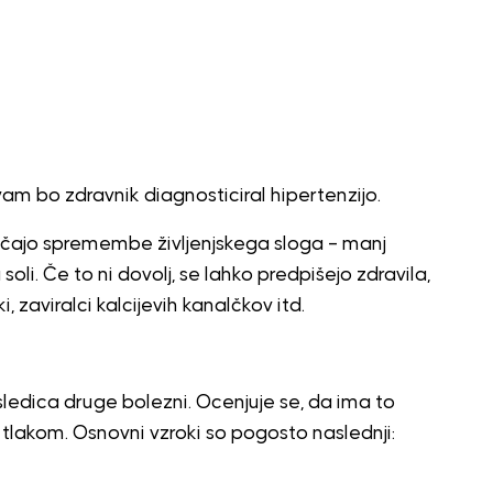
 vam bo zdravnik diagnosticiral hipertenzijo.
ročajo spremembe življenjskega sloga – manj
oli. Če to ni dovolj, se lahko predpišejo zdravila,
i, zaviralci kalcijevih kanalčkov itd.
ledica druge bolezni. Ocenjuje se, da ima to
m tlakom. Osnovni vzroki so pogosto naslednji: