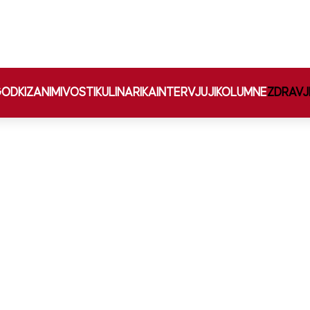
ODKI
ZANIMIVOSTI
KULINARIKA
INTERVJUJI
KOLUMNE
ZDRAVJ