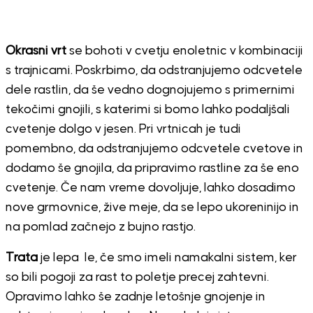
Okrasni vrt
se bohoti v cvetju enoletnic v kombinaciji
s trajnicami. Poskrbimo, da odstranjujemo odcvetele
dele rastlin, da še vedno dognojujemo s primernimi
tekočimi gnojili, s katerimi si bomo lahko podaljšali
cvetenje dolgo v jesen. Pri vrtnicah je tudi
pomembno, da odstranjujemo odcvetele cvetove in
dodamo še gnojila, da pripravimo rastline za še eno
cvetenje. Če nam vreme dovoljuje, lahko dosadimo
nove grmovnice, žive meje, da se lepo ukoreninijo in
na pomlad začnejo z bujno rastjo.
Trata
je lepa le, če smo imeli namakalni sistem, ker
so bili pogoji za rast to poletje precej zahtevni.
Opravimo lahko še zadnje letošnje gnojenje in