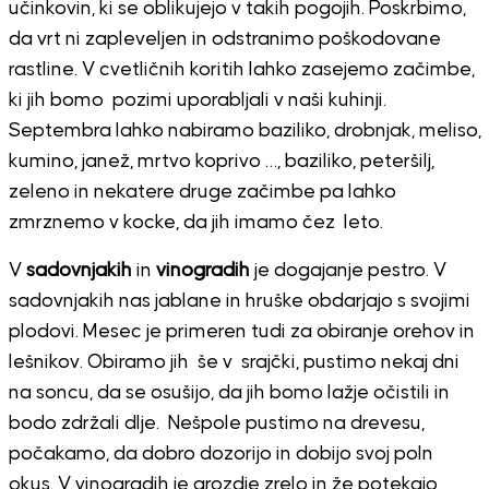
učinkovin, ki se oblikujejo v takih pogojih. Poskrbimo,
da vrt ni zapleveljen in odstranimo poškodovane
rastline. V cvetličnih koritih lahko zasejemo začimbe,
ki jih bomo pozimi uporabljali v naši kuhinji.
Septembra lahko nabiramo baziliko, drobnjak, meliso,
kumino, janež, mrtvo koprivo …, baziliko, peteršilj,
zeleno in nekatere druge začimbe pa lahko
zmrznemo v kocke, da jih imamo čez leto.
V
sadovnjakih
in
vinogradih
je dogajanje pestro. V
sadovnjakih nas jablane in hruške obdarjajo s svojimi
plodovi. Mesec je primeren tudi za obiranje orehov in
lešnikov. Obiramo jih še v srajčki, pustimo nekaj dni
na soncu, da se osušijo, da jih bomo lažje očistili in
bodo zdržali dlje. Nešpole pustimo na drevesu,
počakamo, da dobro dozorijo in dobijo svoj poln
okus. V vinogradih je grozdje zrelo in že potekajo