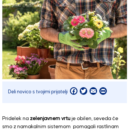
Facebook
Twitter
Email
Print
Deli novico s tvojimi prijatelji
Pridelek na
zelenjavnem vrtu
je obilen, seveda če
smo z namakalnim sistemom pomagali rastlinam