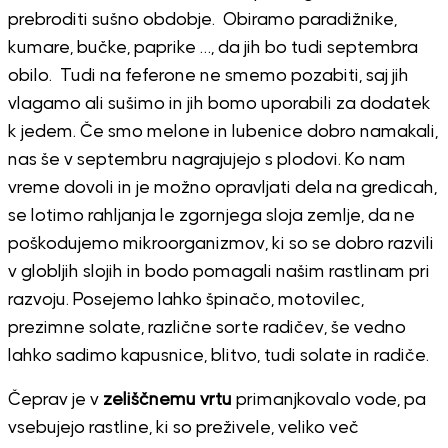
prebroditi sušno obdobje. Obiramo paradižnike,
kumare, bučke, paprike …, da jih bo tudi septembra
obilo. Tudi na feferone ne smemo pozabiti, saj jih
vlagamo ali sušimo in jih bomo uporabili za dodatek
k jedem. Če smo melone in lubenice dobro namakali,
nas še v septembru nagrajujejo s plodovi. Ko nam
vreme dovoli in je možno opravljati dela na gredicah,
se lotimo rahljanja le zgornjega sloja zemlje, da ne
poškodujemo mikroorganizmov, ki so se dobro razvili
v globljih slojih in bodo pomagali našim rastlinam pri
razvoju. Posejemo lahko špinačo, motovilec,
prezimne solate, različne sorte radičev, še vedno
lahko sadimo kapusnice, blitvo, tudi solate in radiče.
Čeprav je v
zeliščnemu vrtu
primanjkovalo vode, pa
vsebujejo rastline, ki so preživele, veliko več