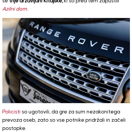
še
trije državljani Kitajske,
ki so pred tem zapustili
Azilni dom.
Policisti
so ugotovili, da gre za sum nezakonitega
prevoza oseb, zato so vse potnike pridržali in začeli
postopke.