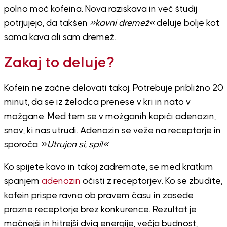
polno moč kofeina. Nova raziskava in več študij
potrjujejo, da takšen
»kavni dremež«
deluje bolje kot
sama kava ali sam dremež.
Zakaj to deluje?
Kofein ne začne delovati takoj. Potrebuje približno 20
minut, da se iz želodca prenese v kri in nato v
možgane. Med tem se v možganih kopiči adenozin,
snov, ki nas utrudi. Adenozin se veže na receptorje in
sporoča: »
Utrujen si, spi!«
Ko spijete kavo in takoj zadremate, se med kratkim
spanjem
adenozin
očisti z receptorjev. Ko se zbudite,
kofein prispe ravno ob pravem času in zasede
prazne receptorje brez konkurence. Rezultat je
močnejši in hitrejši dvig energije, večja budnost,