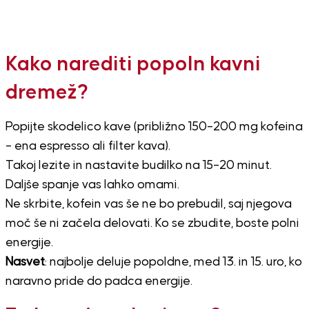
Kako narediti popoln kavni
dremež?
Popijte skodelico kave (približno 150–200 mg kofeina
– ena espresso ali filter kava).
Takoj lezite in nastavite budilko na 15–20 minut.
Daljše spanje vas lahko omami.
Ne skrbite, kofein vas še ne bo prebudil, saj njegova
moč še ni začela delovati. Ko se zbudite, boste polni
energije.
Nasvet
: najbolje deluje popoldne, med 13. in 15. uro, ko
naravno pride do padca energije.