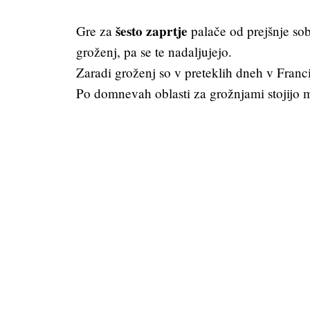
šesto zaprtje
Gre za
palače od prejšnje sob
groženj, pa se te nadaljujejo.
Zaradi groženj so v preteklih dneh v Franci
Po domnevah oblasti za grožnjami stojijo m