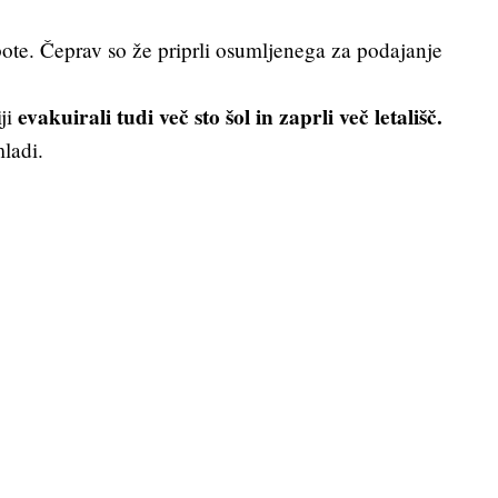
ote. Čeprav so že priprli osumljenega za podajanje
evakuirali tudi več sto šol in zaprli več letališč.
ji
ladi.