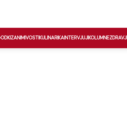
ODKI
ZANIMIVOSTI
KULINARIKA
INTERVJUJI
KOLUMNE
ZDRAVJ