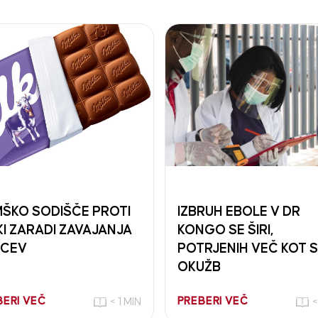
ŠKO SODIŠČE PROTI
IZBRUH EBOLE V DR
KI ZARADI ZAVAJANJA
KONGO SE ŠIRI,
PCEV
POTRJENIH VEČ KOT 
OKUŽB
BERI VEČ
PREBERI VEČ
< 1 MIN
<