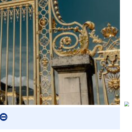
er
mail
Print