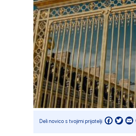
Facebook
Twitt
E
Deli novico s tvojimi prijatelji