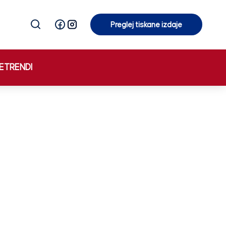
Preglej tiskane izdaje
Preglej tiskane izdaje
E
TRENDI