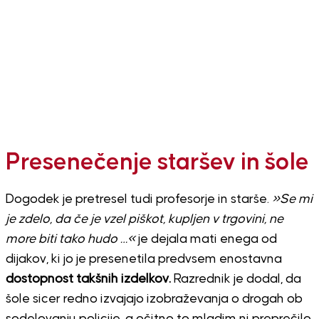
Presenečenje staršev in šole
Dogodek je pretresel tudi profesorje in starše.
»Se mi
je zdelo, da če je vzel piškot, kupljen v trgovini, ne
more biti tako hudo …«
je dejala mati enega od
dijakov, ki jo je presenetila predvsem enostavna
dostopnost takšnih izdelkov.
Razrednik je dodal, da
šole sicer redno izvajajo izobraževanja o drogah ob
sodelovanju policije, a očitno to mladim ni preprečilo