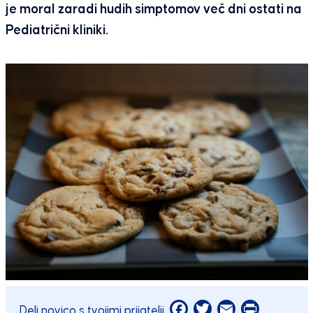
je moral zaradi hudih simptomov več dni ostati na
Pediatrični kliniki.
Facebook
Twitter
Email
Print
Deli novico s tvojimi prijatelji