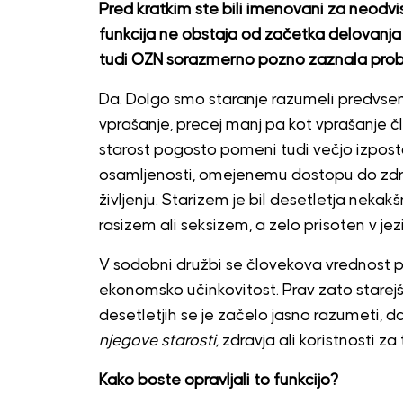
Pred kratkim ste bili imenovani za neod
funkcija ne obstaja od začetka delovanja
tudi OZN sorazmerno pozno zaznala problem
Da. Dolgo smo staranje razumeli predvsem
vprašanje, precej manj pa kot vprašanje 
starost pogosto pomeni tudi večjo izpostavlj
osamljenosti, omejenemu dostopu do zdrav
življenju. Starizem je bil desetletja nekak
rasizem ali seksizem, a zelo prisoten v jeziku
V sodobni družbi se človekova vrednost po
ekonomsko učinkovitost. Prav zato starejši
desetletjih se je začelo jasno razumeti, d
njegove starosti,
zdravja ali koristnosti za 
Kako boste opravljali to funkcijo?