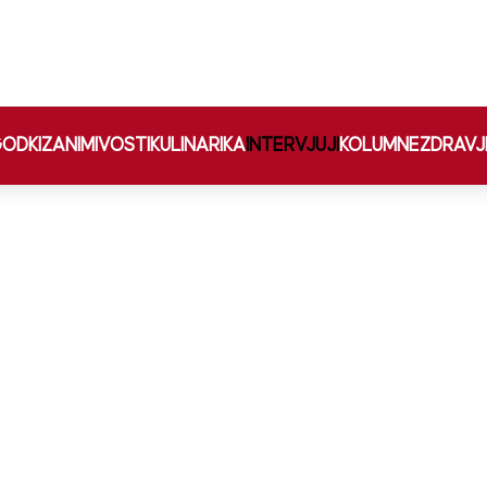
ODKI
ZANIMIVOSTI
KULINARIKA
INTERVJUJI
KOLUMNE
ZDRAVJ