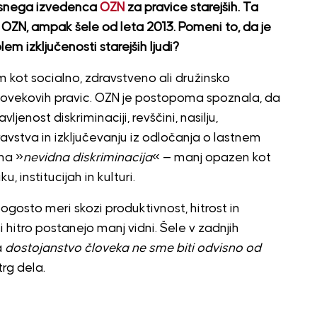
visnega izvedenca
OZN
za pravice starejših. Ta
 OZN, ampak šele od leta 2013. Pomeni to, da je
 izključenosti starejših ljudi?
 kot socialno, zdravstveno ali družinsko
človekovih pravic. OZN je postopoma spoznala, da
enost diskriminaciji, revščini, nasilju,
stva in izključevanju iz odločanja o lastnem
šna »
nevidna diskriminacija
« — manj opazen kot
, institucijah in kulturi.
gosto meri skozi produktivnost, hitrost in
 hitro postanejo manj vidni. Šele v zadnjih
a
dostojanstvo človeka ne sme biti odvisno od
trg dela.