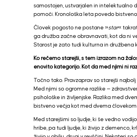
samostojen, ustvarjalen in intelektualno 
pomoči. Kronološka leta povedo bistveno 
Človek pogosto ne postane »
star
« takra
ga družba začne obravnavati, kot da ni 
Starost je zato tudi kulturna in družbena 
Ko rečemo starejši, s tem izrazom na žal
enovito kategorijo. Kot da med njimi ni razl
Točno tako. Pravzaprav so starejši najbolj 
Med njimi so ogromne razlike — zdravstve
psihološke in življenjske. Razlika med dv
bistveno večja kot med dvema človekoma 
Med starejšimi so ljudje, ki še vedno vodijo 
hribe, pa tudi ljudje, ki živijo z demenco, k
živijo v obilju, drugi v revščini. Nekateri 