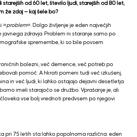
tarejših od 60 let, število ljudi, starejših od 80 let,
em že zdaj — kaj šele bo?
i »
problem
«. Dolgo življenje je eden največjih
in javnega zdravja. Problem ni staranje samo po
emografske spremembe, ki so bile povsem
kroničnih bolezni, več demence, več potreb po
trebovali pomoč. A hkrati pomeni tudi več izkušenj,
 in več ljudi, ki lahko ostajajo dejavni desetletja
i bomo imeli starajočo se družbo. Vprašanje je, ali
i človeka vse bolj vrednoti predvsem po njegovi
a pri 75 letih sta lahko popolnoma različna: eden