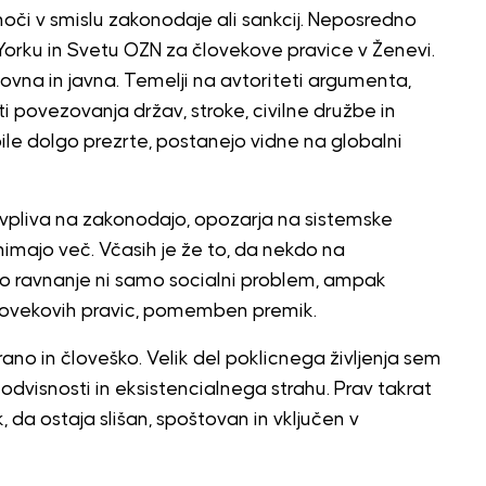
oči v smislu zakonodaje ali sankcij. Neposredno
orku in Svetu OZN za človekove pravice v Ženevi.
na in javna. Temelji na avtoriteti argumenta,
 povezovanja držav, stroke, civilne družbe in
ile dolgo prezrte, postanejo vidne na globalni
vpliva na zakonodajo, opozarja na sistemske
 nimajo več. Včasih je že to, da nekdo na
o ravnanje ni samo socialni problem, ampak
lovekovih pravic, pomemben premik.
ano in človeško. Velik del poklicnega življenja sem
, odvisnosti in eksistencialnega strahu. Prav takrat
 da ostaja slišan, spoštovan in vključen v