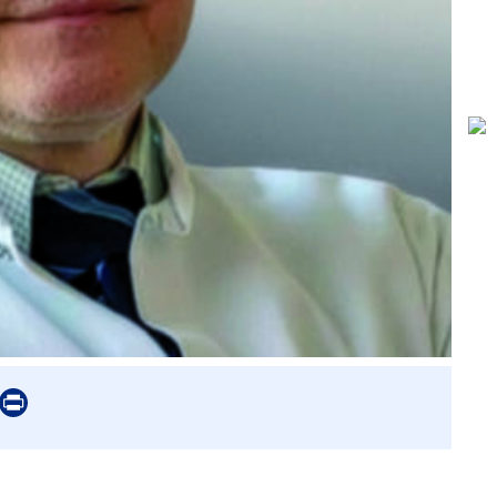
er
mail
Print