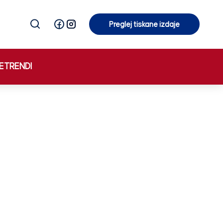
Preglej tiskane izdaje
Preglej tiskane izdaje
E
TRENDI