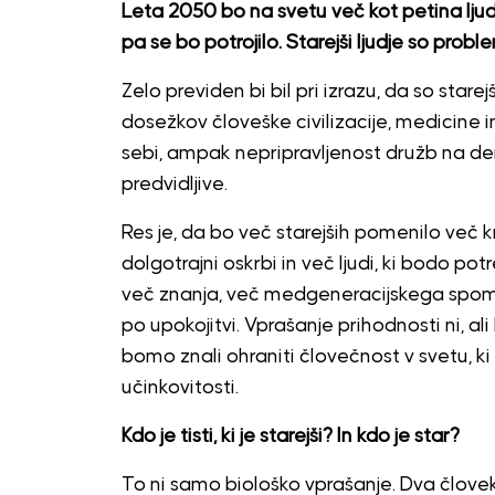
Leta 2050 bo na svetu več kot petina ljudi s
pa se bo potrojilo. Starejši ljudje so probl
Zelo previden bi bil pri izrazu, da so starejš
dosežkov človeške civilizacije, medicine 
sebi, ampak nepripravljenost družb na d
predvidljive.
Res je, da bo več starejših pomenilo več 
dolgotrajni oskrbi in več ljudi, ki bodo po
več znanja, več medgeneracijskega spomina
po upokojitvi. Vprašanje prihodnosti ni, al
bomo znali ohraniti človečnost v svetu, k
učinkovitosti.
Kdo je tisti, ki je starejši? In kdo je star?
To ni samo biološko vprašanje. Dva človek