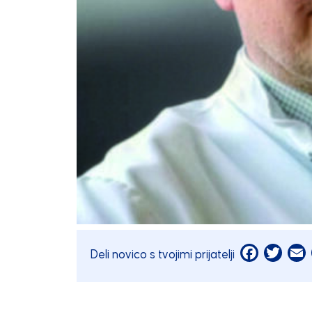
Facebook
Twitt
E
Deli novico s tvojimi prijatelji