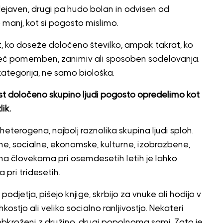
dejaven, drugi pa hudo bolan in odvisen od
manj, kot si pogosto mislimo.
t, ko doseže določeno številko, ampak takrat, ko
več pomemben, zanimiv ali sposoben sodelovanja.
kategorija, ne samo biološka.
ost določeno skupino ljudi pogosto opredelimo kot
ik.
heterogena, najbolj raznolika skupina ljudi sploh.
ne, socialne, ekonomske, kulturne, izobrazbene,
ema človekoma pri osemdesetih letih je lahko
pri tridesetih.
podjetja, pišejo knjige, skrbijo za vnuke ali hodijo v
rhkostjo ali veliko socialno ranljivostjo. Nekateri
so obkroženi z družino, drugi popolnoma sami. Zato je