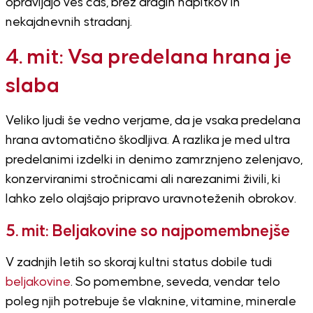
opravljajo ves čas, brez dragih napitkov in
nekajdnevnih stradanj.
4. mit: Vsa predelana hrana je
slaba
Veliko ljudi še vedno verjame, da je vsaka predelana
hrana avtomatično škodljiva. A razlika je med ultra
predelanimi izdelki in denimo zamrznjeno zelenjavo,
konzerviranimi stročnicami ali narezanimi živili, ki
lahko zelo olajšajo pripravo uravnoteženih obrokov.
5. mit: Beljakovine so najpomembnejše
V zadnjih letih so skoraj kultni status dobile tudi
beljakovine
. So pomembne, seveda, vendar telo
poleg njih potrebuje še vlaknine, vitamine, minerale